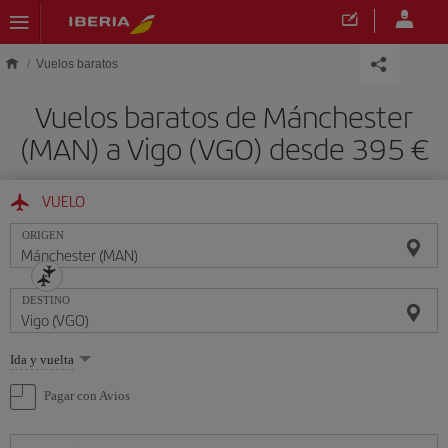
Saltar al contenido principal
Vuelos baratos
Vuelos baratos de Mánchester
(MAN) a Vigo (VGO) desde 395 €
VUELO
ORIGEN
DESTINO
Seleccione
Ida y vuelta
una
opción
Pagar con Avios