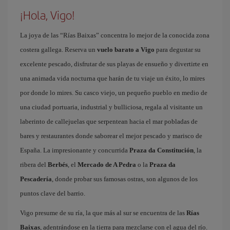
¡Hola, Vigo!
La joya de las “Rías Baixas” concentra lo mejor de la conocida zona
costera gallega. Reserva un
vuelo barato a Vigo
para degustar su
excelente pescado, disfrutar de sus playas de ensueño y divertirte en
una animada vida nocturna que harán de tu viaje un éxito, lo mires
por donde lo mires. Su casco viejo, un pequeño pueblo en medio de
una ciudad portuaria, industrial y bulliciosa, regala al visitante un
laberinto de callejuelas que serpentean hacia el mar pobladas de
bares y restaurantes donde saborear el mejor pescado y marisco de
España. La impresionante y concurrida
Praza da Constitución
, la
ribera del
Berbés
, el
Mercado de A Pedra
o la
Praza da
Pescadería
, donde probar sus famosas ostras, son algunos de los
puntos clave del barrio.
Vigo presume de su ría, la que más al sur se encuentra de las
Rías
Baixas
, adentrándose en la tierra para mezclarse con el agua del río.