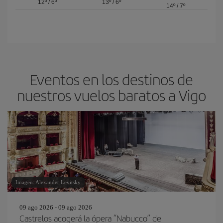
12º
/
6º
13º
/
6º
14º
/
7º
Eventos en los destinos de
nuestros vuelos baratos a Vigo
Imagen: Alexander Levitsky
09 ago 2026 - 09 ago 2026
Castrelos acogerá la ópera “Nabucco” de