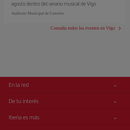
agosto dentro del verano musical de Vigo
Auditorio Municipal de Castrelos
Consulta todos los eventos en Vigo
En la red
De tu interés
Iberia Joven
Mejor precio garantizado
Iberia es más
Tu seguridad es lo primero
Noticias y Novedades
Declaración de accesibilidad