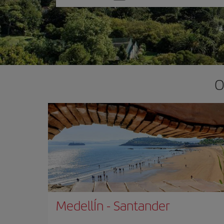
una
opción
O
MedellÍn
-
Santander