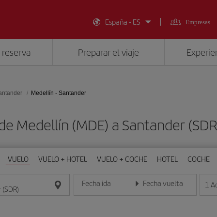
España - ES
Empresas
 reserva
Preparar el viaje
Experien
antander
Medellín - Santander
 de Medellín (MDE) a Santander (SD
VUELO
VUELO + HOTEL
VUELO + COCHE
HOTEL
COCHE
Fecha ida
Fecha vuelta
1
A
Introduce la fecha en formato día/mes/año
Introduce la fecha en format