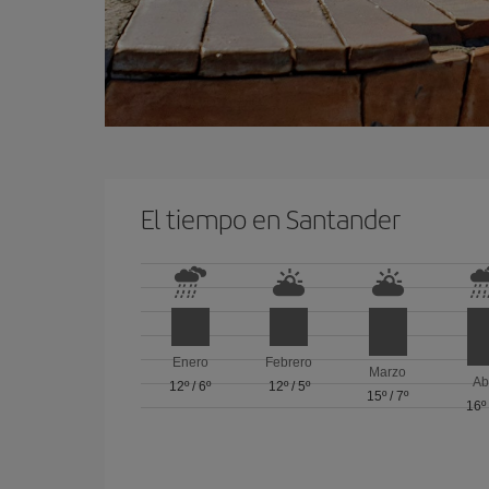
El tiempo en Santander
Enero
Febrero
Marzo
Ab
12º
/
6º
12º
/
5º
15º
/
7º
16º