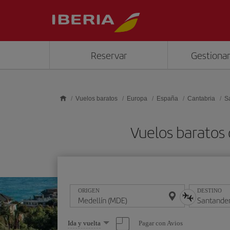
Saltar al contenido principal
Reservar
Gestionar
Vuelos baratos
Europa
España
Cantabria
S
Vuelos baratos
ORIGEN
DESTINO
Seleccione
Pagar con Avios
Ida y vuelta