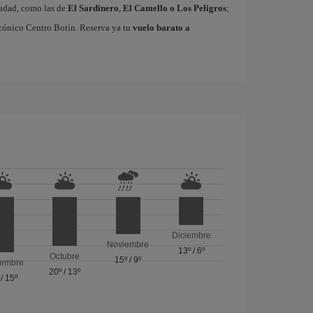
ciudad, como las de
El Sardinero
,
El Camello o Los Peligros
;
cónico Centro Botín. Reserva ya tu
vuelo barato a
Diciembre
Noviembre
13º
/
6º
Octubre
15º
/
9º
iembre
20º
/
13º
/
15º