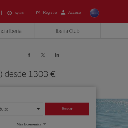
Registro
Acceso
Ayuda
cia Iberia
Iberia Club
R) desde 1303 €
dulto
Buscar
o día/mes/año
Más Económica