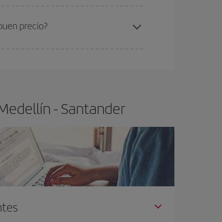
ra el vuelo más barato.
buen precio?
ser flexible.
Lo normal es que
cuanto antes
 poco abiertos, podrás
elegir el precio más
Medellín - Santander
ntes