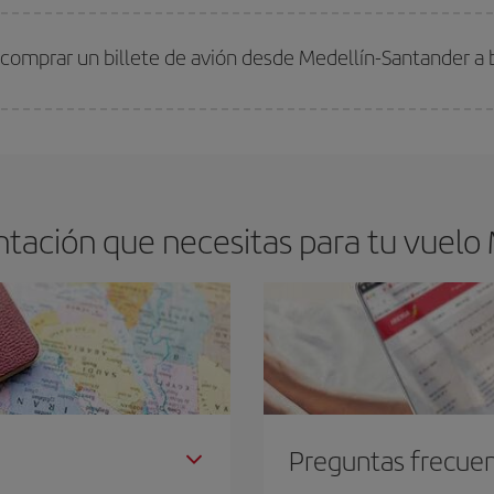
arte el mejor precio según tus necesidades de viaje. La tarifa básica, te asegu
 comprar un billete de avión desde Medellín-Santander a 
os baratos. Las claves para encontrar los mejores precios son
anticiparte y 
drán. Además, si buscas los vuelos con las fechas y los horarios del viaje un
tación que necesitas para tu vuelo 
Preguntas frecue