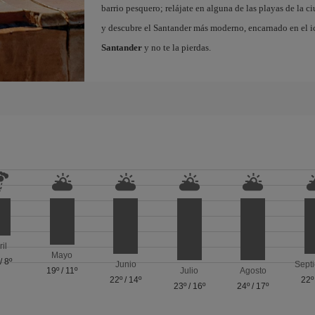
barrio pesquero; relájate en alguna de las playas de la 
y descubre el Santander más moderno, encarnado en el i
Santander
y no te la pierdas.
ril
Mayo
/
8º
Junio
Sept
19º
/
11º
Julio
Agosto
22º
/
14º
22º
23º
/
16º
24º
/
17º