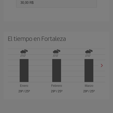
30,00 R$
El tiempo en Fortaleza
Enero
Febrero
Marzo
29º
/
25º
29º
/
25º
29º
/
25º