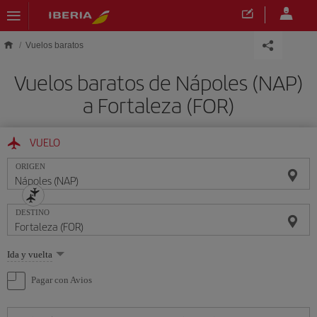
Saltar al contenido principal
Vuelos baratos
Vuelos baratos de Nápoles (NAP)
a Fortaleza (FOR)
VUELO
ORIGEN
DESTINO
Seleccione
Ida y vuelta
una
opción
Pagar con Avios