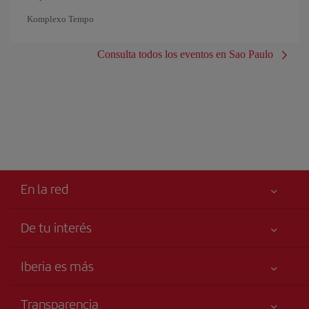
Komplexo Tempo
Consulta todos los eventos en Sao Paulo
En la red
De tu interés
Iberia Joven
Mejor precio garantizado
Iberia es más
Tu seguridad es lo primero
Noticias y Novedades
Declaración de accesibilidad
Transparencia