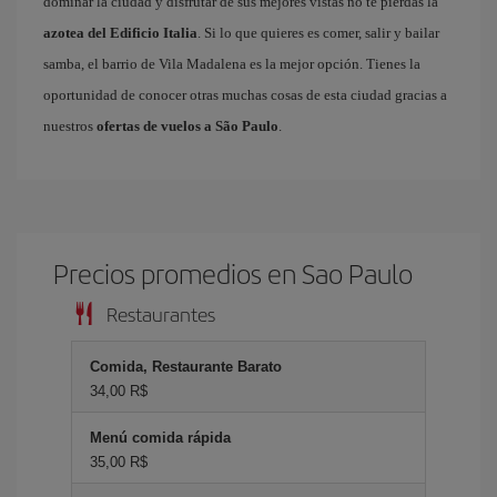
dominar la ciudad y disfrutar de sus mejores vistas no te pierdas la
azotea del Edificio Italia
. Si lo que quieres es comer, salir y bailar
samba, el barrio de Vila Madalena es la mejor opción. Tienes la
oportunidad de conocer otras muchas cosas de esta ciudad gracias a
nuestros
ofertas de vuelos a São Paulo
.
Precios promedios en Sao Paulo
Restaurantes
Comida, Restaurante Barato
34,00 R$
Menú comida rápida
35,00 R$