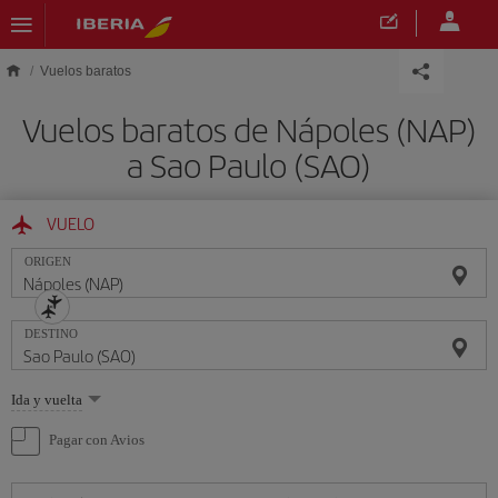
Saltar al contenido principal
Vuelos baratos
Vuelos baratos de Nápoles (NAP)
a Sao Paulo (SAO)
VUELO
ORIGEN
DESTINO
Seleccione
Ida y vuelta
una
opción
Pagar con Avios