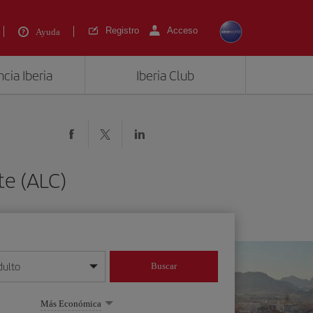
Registro
Acceso
Ayuda
cia Iberia
Iberia Club
te (ALC)
dulto
Buscar
o día/mes/año
Más Económica