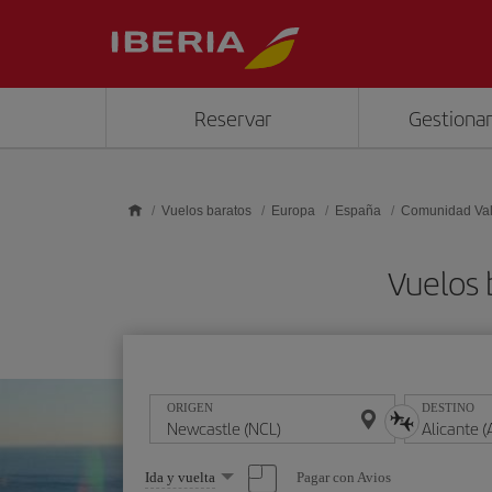
Saltar al contenido principal
Reservar
Gestionar
Vuelos baratos
Europa
España
Comunidad Va
Vuelos 
ORIGEN
DESTINO
Seleccione
Pagar con Avios
Ida y vuelta