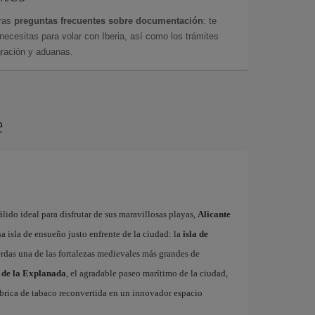
tras
preguntas frecuentes sobre documentación
: te
cesitas para volar con Iberia, así como los trámites
gración y aduanas.
e
ido ideal para disfrutar de sus maravillosas playas,
Alicante
 isla de ensueño justo enfrente de la ciudad: la
isla de
erdas una de las fortalezas medievales más grandes de
 de la Explanada
, el agradable paseo marítimo de la ciudad,
fábrica de tabaco reconvertida en un innovador espacio