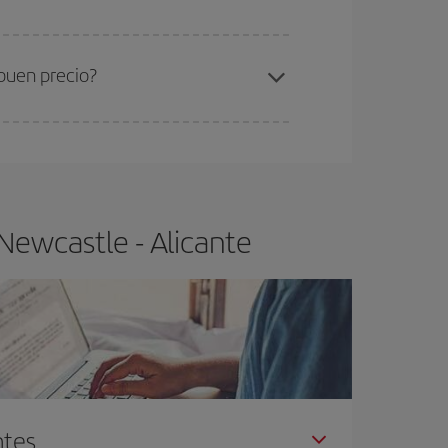
ra el vuelo más barato.
buen precio?
ser flexible.
Lo normal es que
cuanto antes
 poco abiertos, podrás
elegir el precio más
Newcastle - Alicante
ntes