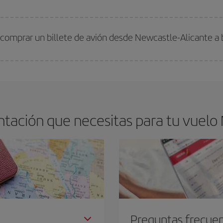
arte el mejor precio según tus necesidades de viaje. La tarifa básica, te asegu
 comprar un billete de avión desde Newcastle-Alicante a 
os baratos. Las claves para encontrar los mejores precios son
anticiparte y 
drán. Además, si buscas los vuelos con las fechas y los horarios del viaje un
tación que necesitas para tu vuelo 
Preguntas frecue