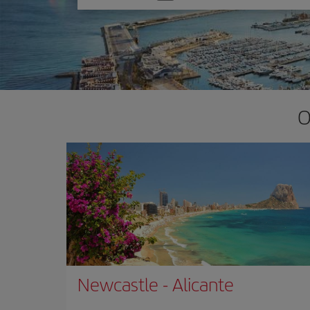
una
opción
O
Newcastle
-
Alicante