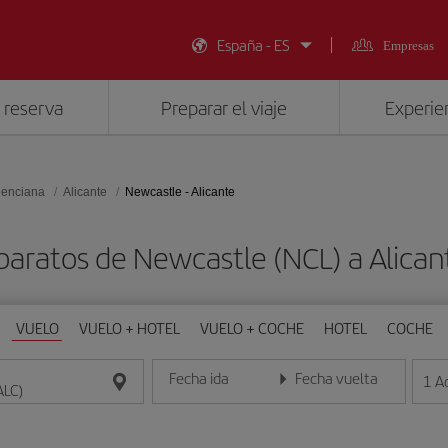
España - ES
Empresas
 reserva
Preparar el viaje
Experien
lenciana
Alicante
Newcastle - Alicante
baratos de Newcastle (NCL) a Alican
VUELO
VUELO + HOTEL
VUELO + COCHE
HOTEL
COCHE
Fecha ida
Fecha vuelta
1
A
Introduce la fecha en formato día/mes/año
Introduce la fecha en format