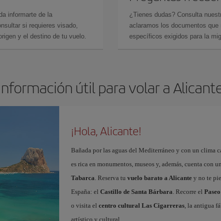
da informarte de la
¿Tienes dudas? Consulta nues
sultar si requieres visado,
aclaramos los documentos que ne
rigen y el destino de tu vuelo.
específicos exigidos para la mi
Información útil para volar a Alicant
¡Hola, Alicante!
Bañada por las aguas del Mediterráneo y con un clima cál
es rica en monumentos, museos y, además, cuenta con una
Tabarca
. Reserva tu
vuelo barato a Alicante
y no te pi
España: el
Castillo de Santa Bárbara
. Recorre el
Paseo
o visita el
centro cultural Las Cigarreras
, la antigua 
artístico y cultural.