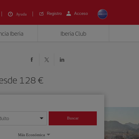
Registro
Acceso
Ayuda
cia Iberia
Iberia Club
desde 128 €
dulto
Buscar
o día/mes/año
Más Económica