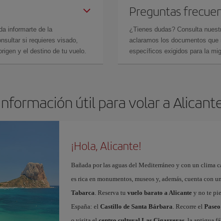
Preguntas frecue
da informarte de la
¿Tienes dudas? Consulta nues
sultar si requieres visado,
aclaramos los documentos que ne
rigen y el destino de tu vuelo.
específicos exigidos para la mi
Información útil para volar a Alicant
¡Hola, Alicante!
Bañada por las aguas del Mediterráneo y con un clima cál
es rica en monumentos, museos y, además, cuenta con una
Tabarca
. Reserva tu
vuelo barato a Alicante
y no te pi
España: el
Castillo de Santa Bárbara
. Recorre el
Paseo
o visita el
centro cultural Las Cigarreras
, la antigua 