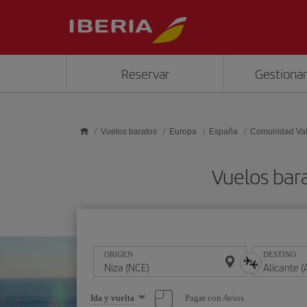
Saltar al contenido principal
Reservar
Gestionar
Vuelos baratos
Europa
España
Comunidad Va
Vuelos bar
ORIGEN
DESTINO
Seleccione
Pagar con Avios
Ida y vuelta