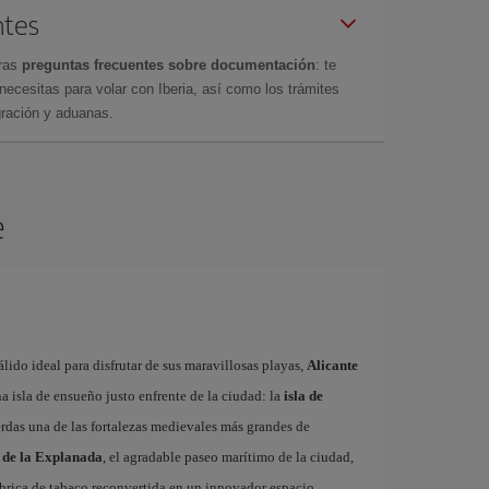
ntes
tras
preguntas frecuentes sobre documentación
: te
cesitas para volar con Iberia, así como los trámites
gración y aduanas.
e
ido ideal para disfrutar de sus maravillosas playas,
Alicante
 isla de ensueño justo enfrente de la ciudad: la
isla de
erdas una de las fortalezas medievales más grandes de
 de la Explanada
, el agradable paseo marítimo de la ciudad,
fábrica de tabaco reconvertida en un innovador espacio