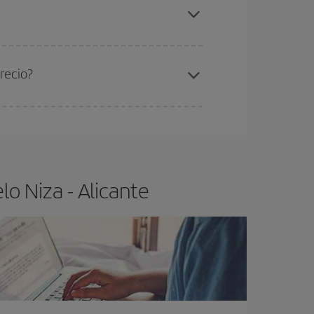
za-Alicante-dest
.
ra el vuelo más barato.
recio?
ser flexible.
Lo normal es que
cuanto antes
 poco abiertos, podrás
elegir el precio más
o Niza - Alicante