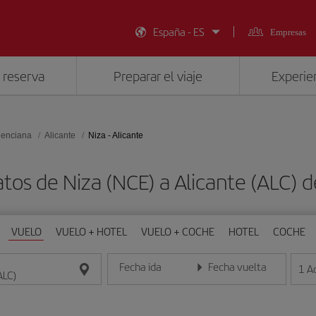
España - ES
Empresas
 reserva
Preparar el viaje
Experien
lenciana
Alicante
Niza - Alicante
atos de Niza (NCE) a Alicante (ALC) 
VUELO
VUELO + HOTEL
VUELO + COCHE
HOTEL
COCHE
Fecha ida
Fecha vuelta
1
A
Introduce la fecha en formato día/mes/año
Introduce la fecha en format