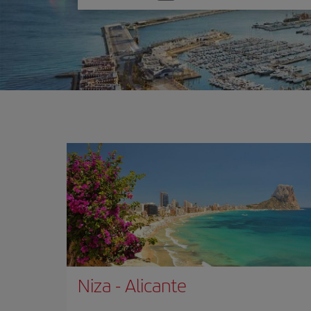
una
opción
Niza
-
Alicante