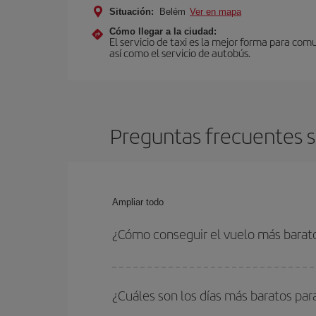
Situación:
Belém
Ver en mapa
Cómo llegar a la ciudad:
El servicio de taxi es la mejor forma para com
así como el servicio de autobús.
Preguntas frecuentes s
Ampliar todo
¿Cómo conseguir el vuelo más barat
Podrás ahorrar en tu billete de avión de Palma de
con las fechas y horarios de ida y vuelta.
¿Cuáles son los días más baratos pa