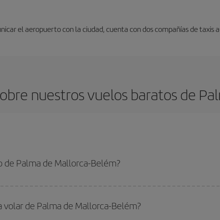
unicar el aeropuerto con la ciudad, cuenta con dos compañías de taxis a
obre nuestros vuelos baratos de Pa
o de Palma de Mallorca-Belém?
 Mallorca-Belém-dest y conseguir el vuelo más barato si evitas temporadas al
ra volar de Palma de Mallorca-Belém?