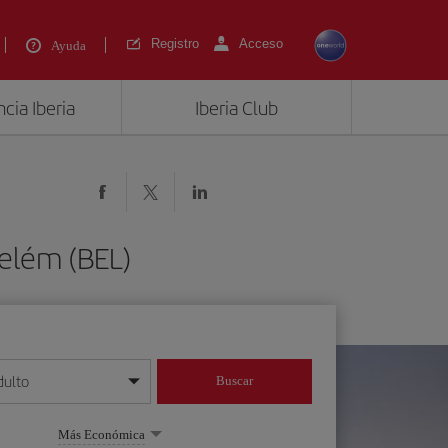
Registro
Acceso
Ayuda
cia Iberia
Iberia Club
Belém (BEL)
dulto
Buscar
o día/mes/año
Más Económica