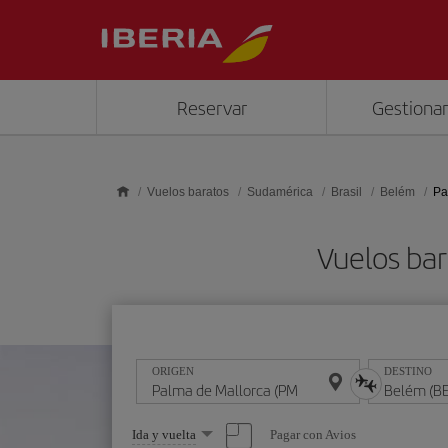
Saltar al contenido principal
Reservar
Gestionar
Vuelos baratos
Sudamérica
Brasil
Belém
Pa
Vuelos bar
ORIGEN
DESTINO
Seleccione
Pagar con Avios
Ida y vuelta