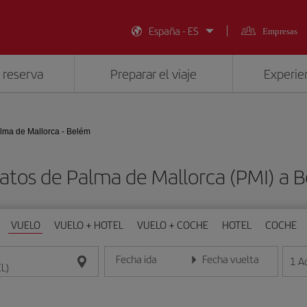
España - ES
Empresas
 reserva
Preparar el viaje
Experien
lma de Mallorca - Belém
atos de Palma de Mallorca (PMI) a 
VUELO
VUELO + HOTEL
VUELO + COCHE
HOTEL
COCHE
Fecha ida
Fecha vuelta
1
A
Introduce la fecha en formato día/mes/año
Introduce la fecha en format