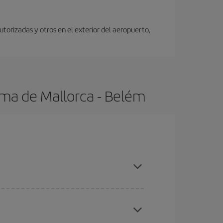
utorizadas y otros en el exterior del aeropuerto,
lma de Mallorca - Belém
tas, compras con antelación y puedes ser flexible