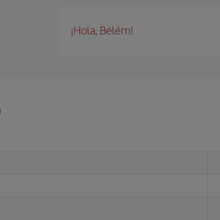
¡Hola, Belém!
m