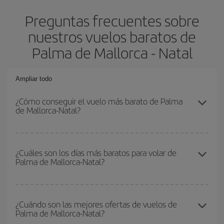
Preguntas frecuentes sobre
nuestros vuelos baratos de
Palma de Mallorca - Natal
Ampliar todo
¿Cómo conseguir el vuelo más barato de Palma
de Mallorca-Natal?
Podrás ahorrar en tu billete de avión de Palma de Mallorca-Natal-
dest y conseguir el vuelo más barato si evitas temporadas altas,
¿Cuáles son los días más baratos para volar de
Palma de Mallorca-Natal?
compras con antelación y puedes ser flexible con las fechas y
horarios de ida y vuelta.
Para saber qué días te saldrá más económico volar, solo tienes
que empezar una consulta en nuestro
buscador de vuelos
¿Cuándo son las mejores ofertas de vuelos de
Palma de Mallorca-Natal?
baratos
. Dinos desde dónde vuelas, a dónde quieres ir y en qué
fechas habías pensado viajar. Te mostraremos los vuelos más