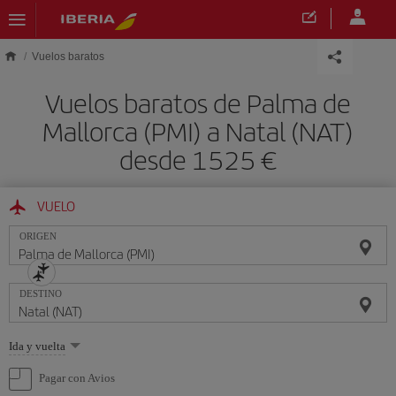
Saltar al contenido principal
Vuelos baratos
Vuelos baratos de Palma de
Mallorca (PMI) a Natal (NAT)
desde 1525 €
VUELO
ORIGEN
DESTINO
Seleccione
Ida y vuelta
una
opción
Pagar con Avios