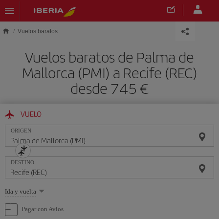
Saltar al contenido principal
Vuelos baratos
Vuelos baratos de Palma de
Mallorca (PMI) a Recife (REC)
desde 745 €
VUELO
ORIGEN
DESTINO
Seleccione
Ida y vuelta
una
opción
Pagar con Avios