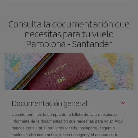
claves para encontrar los mejores precios son
anticiparte y ser
flexible.
Lo normal es que
cuanto antes
reserves tus billetes de
Consulta la documentación que
avión más baratos te saldrán. Además, si buscas los vuelos con
las fechas y los horarios del viaje un poco abiertos, podrás
elegir
necesitas para tu vuelo
el precio más barato.
Pamplona - Santander
Documentación general
Cuando termines la compra de tu billete de avión, recuerda
informarte de la documentación que necesitas para volar. Aquí
puedes consultar si requieres visado, pasaporte, seguro o
cualquier otro documento, según el origen y el destino de tu