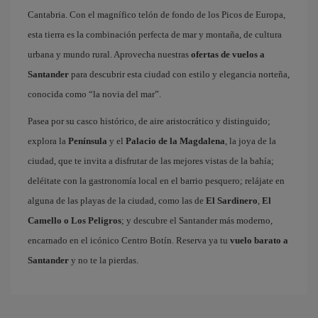
Cantabria. Con el magnífico telón de fondo de los Picos de Europa,
esta tierra es la combinación perfecta de mar y montaña, de cultura
urbana y mundo rural. Aprovecha nuestras
ofertas de vuelos a
Santander
para descubrir esta ciudad con estilo y elegancia norteña,
conocida como “la novia del mar”.
Pasea por su casco histórico, de aire aristocrático y distinguido;
explora la
Península
y el
Palacio de la Magdalena
, la joya de la
ciudad, que te invita a disfrutar de las mejores vistas de la bahía;
deléitate con la gastronomía local en el barrio pesquero; relájate en
alguna de las playas de la ciudad, como las de
El Sardinero
,
El
Camello o Los Peligros
; y descubre el Santander más moderno,
encarnado en el icónico Centro Botín. Reserva ya tu
vuelo barato a
Santander
y no te la pierdas.