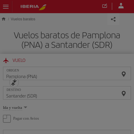
Saltar al contenido principal
Vuelos baratos
Vuelos baratos de Pamplona
(PNA) a Santander (SDR)
VUELO
ORIGEN
DESTINO
Seleccione
Ida y vuelta
una
opción
Pagar con Avios