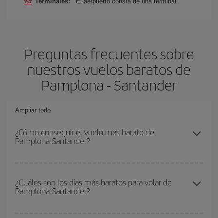
Terminales:
El aerpuerto consta de una terminal.
Preguntas frecuentes sobre
nuestros vuelos baratos de
Pamplona - Santander
Ampliar todo
¿Cómo conseguir el vuelo más barato de
Pamplona-Santander?
Podrás ahorrar en tu billete de avión de Pamplona-Santander-dest
y conseguir el vuelo más barato si evitas temporadas altas,
¿Cuáles son los días más baratos para volar de
Pamplona-Santander?
compras con antelación y puedes ser flexible con las fechas y
horarios de ida y vuelta.
Para saber qué días te saldrá más económico volar, solo tienes