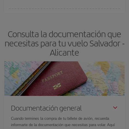
Cualquier día de la semana puedes encontrar vuelos baratos. Las
claves para encontrar los mejores precios son
anticiparte y ser
flexible.
Lo normal es que
cuanto antes
reserves tus billetes de
Consulta la documentación que
avión más baratos te saldrán. Además, si buscas los vuelos con
las fechas y los horarios del viaje un poco abiertos, podrás
elegir
necesitas para tu vuelo Salvador -
el precio más barato.
Alicante
Documentación general
Cuando termines la compra de tu billete de avión, recuerda
informarte de la documentación que necesitas para volar. Aquí