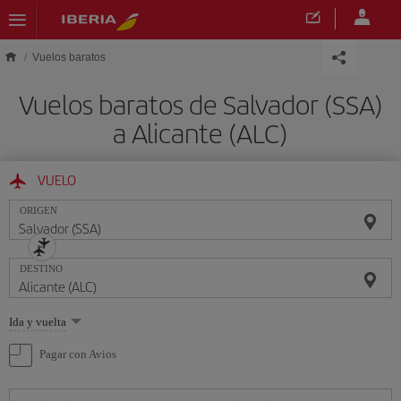
Saltar al contenido principal
Vuelos baratos
Vuelos baratos de Salvador (SSA)
a Alicante (ALC)
VUELO
ORIGEN
DESTINO
Seleccione
Ida y vuelta
una
opción
Pagar con Avios