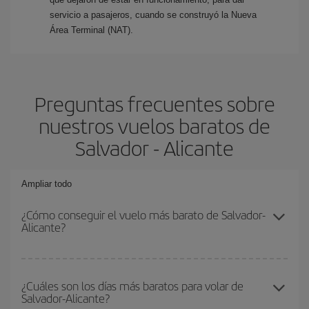
servicio a pasajeros, cuando se construyó la Nueva
Área Terminal (NAT).
Preguntas frecuentes sobre
nuestros vuelos baratos de
Salvador - Alicante
Ampliar todo
¿Cómo conseguir el vuelo más barato de Salvador-
Alicante?
Podrás ahorrar en tu billete de avión de Salvador-Alicante-dest y
conseguir el vuelo más barato si evitas temporadas altas,
¿Cuáles son los días más baratos para volar de
Salvador-Alicante?
compras con antelación y puedes ser flexible con las fechas y