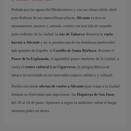
Bañada por las aguas del Mediterráneo y con un clima cálido ideal
para disfrutar de sus maravillosas playas,
Alicante
es rica en
monumentos, museos y, además, cuenta con una isla de ensueño
justo enfrente de la ciudad: la
isla de Tabarca
. Reserva tu
vuelo
barato a Alicante
y no te pierdas una de las fortalezas medievales
más grandes de España: el
Castillo de Santa Bárbara
. Recorre el
Paseo de la Explanada
, el agradable paseo marítimo de la ciudad, o
visita el
centro cultural Las Cigarreras
, la antigua fábrica de
tabaco reconvertida en un innovador espacio artístico y cultural.
Puedes encontrar
ofertas de vuelos a Alicante
para viajar a la ciudad
durante su festividad más importante: las
Hogueras de San Juan
,
del 20 al 24 de junio. Apúntate a seguir la tradición: saltar el fuego
mientras pides un deseo.