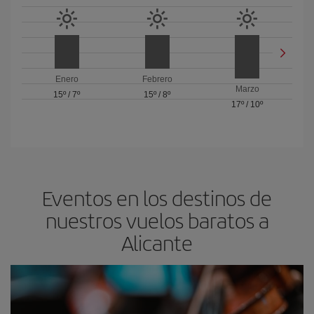
Enero
Febrero
Marzo
15º
/
7º
15º
/
8º
17º
/
10º
Eventos en los destinos de
nuestros vuelos baratos a
Alicante