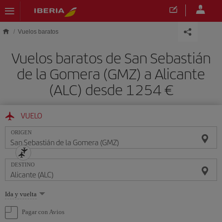
Saltar al contenido principal
Vuelos baratos
Vuelos baratos de San Sebastián
de la Gomera (GMZ) a Alicante
(ALC) desde 1254 €
VUELO
ORIGEN
DESTINO
Seleccione
Ida y vuelta
una
opción
Pagar con Avios