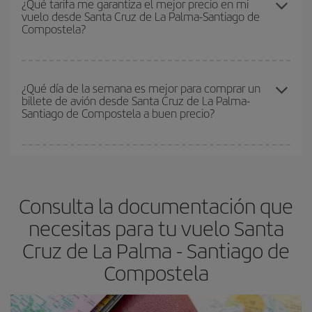
¿Qué tarifa me garantiza el mejor precio en mi
vuelo desde Santa Cruz de La Palma-Santiago de
y de que las tarifas más baratas (turista) estén disponibles o se
Compostela?
vayan agotando. Por eso, comprar con antelación es
fundamental
para conseguir
vuelos baratos a Santa Cruz de La
Palma-Santiago de Compostela-dest
.
En Iberia, tenemos distintas tarifas para garantizarte el mejor
precio según tus necesidades de viaje. La tarifa básica, te
¿Qué día de la semana es mejor para comprar un
billete de avión desde Santa Cruz de La Palma-
asegura el vuelo más barato.
Santiago de Compostela a buen precio?
Cualquier día de la semana puedes encontrar vuelos baratos. Las
claves para encontrar los mejores precios son
anticiparte y ser
flexible.
Lo normal es que
cuanto antes
reserves tus billetes de
Consulta la documentación que
avión más baratos te saldrán. Además, si buscas los vuelos con
las fechas y los horarios del viaje un poco abiertos, podrás
elegir
necesitas para tu vuelo Santa
el precio más barato.
Cruz de La Palma - Santiago de
Compostela