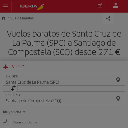
Saltar al contenido principal
Vuelos baratos
Vuelos baratos de Santa Cruz de
La Palma (SPC) a Santiago de
Compostela (SCQ) desde 271 €
VUELO
ORIGEN
DESTINO
Seleccione
Ida y vuelta
una
opción
Pagar con Avios