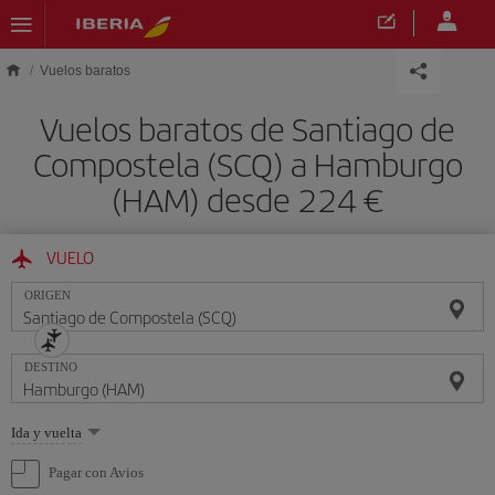
Saltar al contenido principal
Vuelos baratos
Vuelos baratos de Santiago de
Compostela (SCQ) a Hamburgo
(HAM) desde 224 €
VUELO
ORIGEN
DESTINO
Seleccione
Ida y vuelta
una
opción
Pagar con Avios