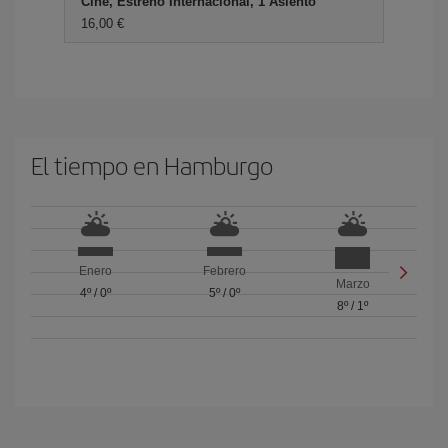
Cine, Estreno Internacional, 1 Asiento
16,00 €
El tiempo en Hamburgo
Enero
Febrero
Marzo
4º
/
0º
5º
/
0º
8º
/
1º