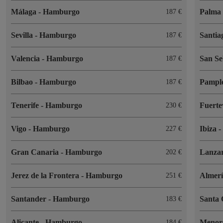
Málaga
-
Hamburgo
Palma 
187 €
Sevilla
-
Hamburgo
Santia
187 €
Valencia
-
Hamburgo
San Se
187 €
Bilbao
-
Hamburgo
Pampl
187 €
Tenerife
-
Hamburgo
Fuert
230 €
Vigo
-
Hamburgo
Ibiza
227 €
Gran Canaria
-
Hamburgo
Lanza
202 €
Jerez de la Frontera
-
Hamburgo
Almer
251 €
Santander
-
Hamburgo
Santa
183 €
Alicante
-
Hamburgo
Menor
184 €