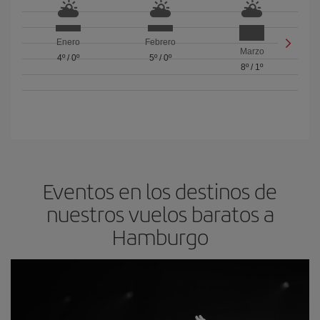
Enero
Febrero
Marzo
4º
/
0º
5º
/
0º
8º
/
1º
Eventos en los destinos de
nuestros vuelos baratos a
Hamburgo