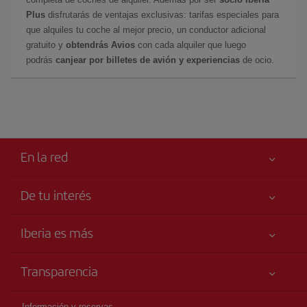
Plus
disfrutarás de ventajas exclusivas: tarifas especiales para
que alquiles tu coche al mejor precio, un conductor adicional
gratuito y
obtendrás Avios
con cada alquiler que luego
podrás
canjear por billetes de avión y experiencias
de ocio.
En la red
De tu interés
Iberia Joven
Mejor precio garantizado
Iberia es más
Tu seguridad es lo primero
Noticias y Novedades
Declaración de accesibilidad
Transparencia
Talento a bordo
Compromiso de servicio
Información Legal
Grupo Iberia
Publicidad
Información y reservas