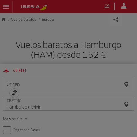
Saltar al contenido principal
Vuelos baratos
Europa
Vuelos baratos a Hamburgo
(HAM) desde 152 €
VUELO
Origen
DESTINO
Seleccione
Ida y vuelta
una
opción
Pagar con Avios