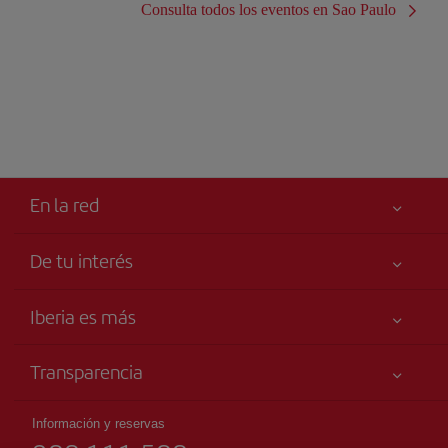
Consulta todos los eventos en Sao Paulo
En la red
De tu interés
Iberia Joven
Mejor precio garantizado
Iberia es más
Tu seguridad es lo primero
Noticias y Novedades
Declaración de accesibilidad
Transparencia
Talento a bordo
Compromiso de servicio
Información Legal
Grupo Iberia
Publicidad
Información y reservas
Condiciones Transporte
Web para agencias