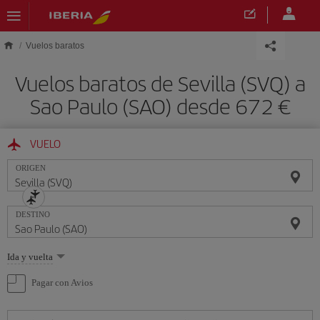
Saltar al contenido principal
Vuelos baratos
Vuelos baratos de Sevilla (SVQ) a
Sao Paulo (SAO) desde 672 €
VUELO
ORIGEN
DESTINO
Seleccione
Ida y vuelta
una
opción
Pagar con Avios