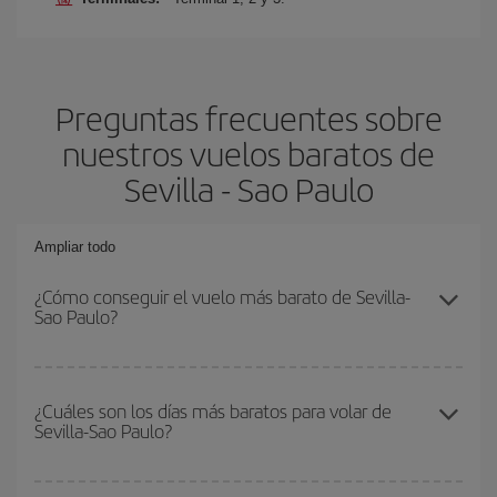
Preguntas frecuentes sobre
nuestros vuelos baratos de
Sevilla - Sao Paulo
Ampliar todo
¿Cómo conseguir el vuelo más barato de Sevilla-
Sao Paulo?
Podrás ahorrar en tu billete de avión de Sevilla-Sao Paulo-dest y
conseguir el vuelo más barato si evitas temporadas altas,
¿Cuáles son los días más baratos para volar de
Sevilla-Sao Paulo?
compras con antelación y puedes ser flexible con las fechas y
horarios de ida y vuelta.
Para saber qué días te saldrá más económico volar, solo tienes