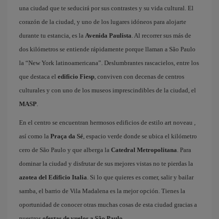
una ciudad que te seducirá por sus contrastes y su vida cultural. El
corazón de la ciudad, y uno de los lugares idóneos para alojarte
durante tu estancia, es la
Avenida Paulista
. Al recorrer sus más de
dos kilómetros se entiende rápidamente porque llaman a São Paulo
la “New York latinoamericana”. Deslumbrantes rascacielos, entre los
que destaca el
edificio Fiesp
, conviven con decenas de centros
culturales y con uno de los museos imprescindibles de la ciudad, el
MASP
.
En el centro se encuentran hermosos edificios de estilo art noveau ,
así como la
Praça da Sé
, espacio verde donde se ubica el kilómetro
cero de São Paulo y que alberga la
Catedral Metropolitana
. Para
dominar la ciudad y disfrutar de sus mejores vistas no te pierdas la
azotea del Edificio Italia
. Si lo que quieres es comer, salir y bailar
samba, el barrio de Vila Madalena es la mejor opción. Tienes la
oportunidad de conocer otras muchas cosas de esta ciudad gracias a
nuestros
ofertas de vuelos a São Paulo
.