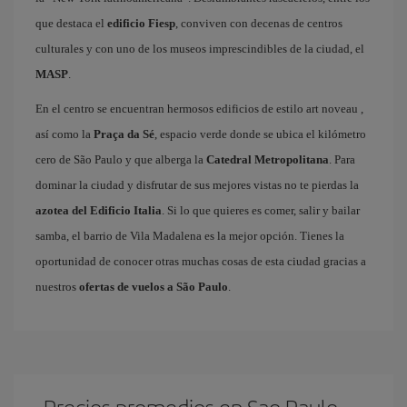
que destaca el
edificio Fiesp
, conviven con decenas de centros
culturales y con uno de los museos imprescindibles de la ciudad, el
MASP
.
En el centro se encuentran hermosos edificios de estilo art noveau ,
así como la
Praça da Sé
, espacio verde donde se ubica el kilómetro
cero de São Paulo y que alberga la
Catedral Metropolitana
. Para
dominar la ciudad y disfrutar de sus mejores vistas no te pierdas la
azotea del Edificio Italia
. Si lo que quieres es comer, salir y bailar
samba, el barrio de Vila Madalena es la mejor opción. Tienes la
oportunidad de conocer otras muchas cosas de esta ciudad gracias a
nuestros
ofertas de vuelos a São Paulo
.