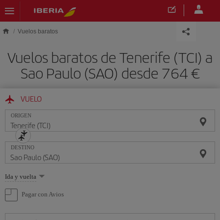
Saltar al contenido principal
Vuelos baratos
Vuelos baratos de Tenerife (TCI) a
Sao Paulo (SAO) desde 764 €
VUELO
ORIGEN
DESTINO
Seleccione
Ida y vuelta
una
opción
Pagar con Avios