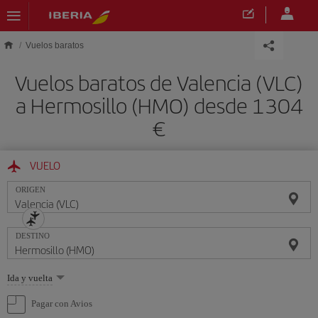
Saltar al contenido principal
Vuelos baratos
Vuelos baratos de Valencia (VLC)
a Hermosillo (HMO) desde 1304
€
VUELO
ORIGEN
DESTINO
Seleccione
Ida y vuelta
una
opción
Pagar con Avios