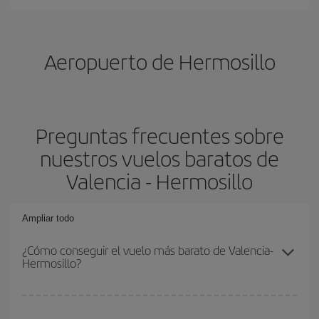
Aeropuerto de Hermosillo
Preguntas frecuentes sobre
nuestros vuelos baratos de
Valencia - Hermosillo
Ampliar todo
¿Cómo conseguir el vuelo más barato de Valencia-
Hermosillo?
Podrás ahorrar en tu billete de avión de Valencia-Hermosillo-dest y
conseguir el vuelo más barato si evitas temporadas altas,