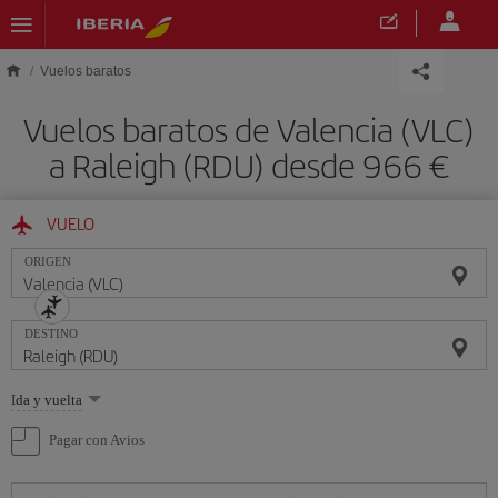
Saltar al contenido principal
Vuelos baratos
Vuelos baratos de Valencia (VLC)
a Raleigh (RDU) desde 966 €
VUELO
ORIGEN
DESTINO
Seleccione
Ida y vuelta
una
opción
Pagar con Avios