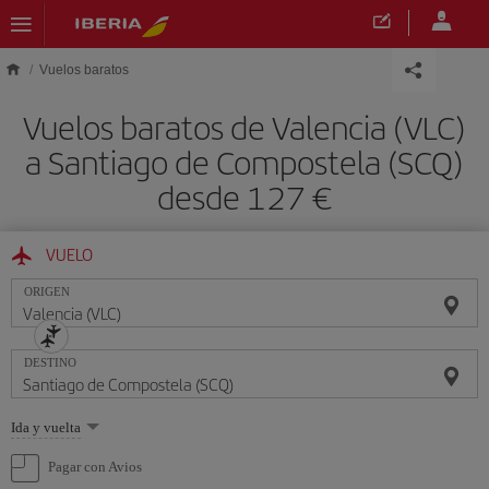
Saltar al contenido principal
Vuelos baratos
Vuelos baratos de Valencia (VLC)
a Santiago de Compostela (SCQ)
desde 127 €
VUELO
ORIGEN
DESTINO
Seleccione
Ida y vuelta
una
opción
Pagar con Avios