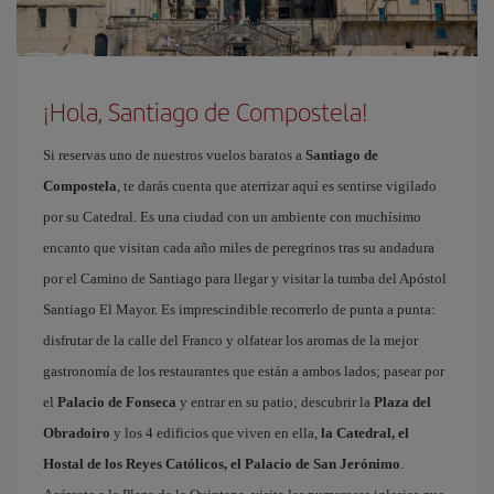
¡Hola, Santiago de Compostela!
Si reservas uno de nuestros vuelos baratos a
Santiago de
Compostela
, te darás cuenta que aterrizar aquí es sentirse vigilado
por su Catedral. Es una ciudad con un ambiente con muchísimo
encanto que visitan cada año miles de peregrinos tras su andadura
por el Camino de Santiago para llegar y visitar la tumba del Apóstol
Santiago El Mayor. Es imprescindible recorrerlo de punta a punta:
disfrutar de la calle del Franco y olfatear los aromas de la mejor
gastronomía de los restaurantes que están a ambos lados; pasear por
el
Palacio de Fonseca
y entrar en su patio; descubrir la
Plaza del
Obradoiro
y los 4 edificios que viven en ella,
la Catedral, el
Hostal de los Reyes Católicos, el Palacio de San Jerónimo
.