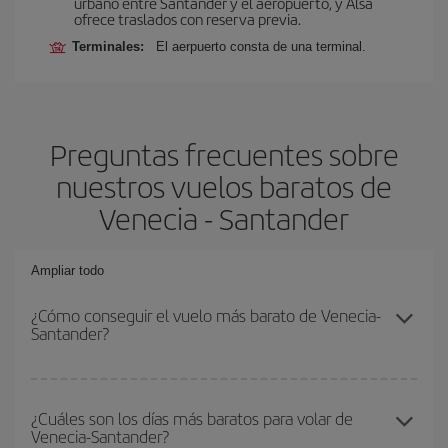
urbano entre Santander y el aeropuerto, y Alsa
ofrece traslados con reserva previa.
Terminales:
El aerpuerto consta de una terminal.
Preguntas frecuentes sobre
nuestros vuelos baratos de
Venecia - Santander
Ampliar todo
¿Cómo conseguir el vuelo más barato de Venecia-
Santander?
Podrás ahorrar en tu billete de avión de Venecia-Santander-dest y
conseguir el vuelo más barato si evitas temporadas altas,
¿Cuáles son los días más baratos para volar de
Venecia-Santander?
compras con antelación y puedes ser flexible con las fechas y