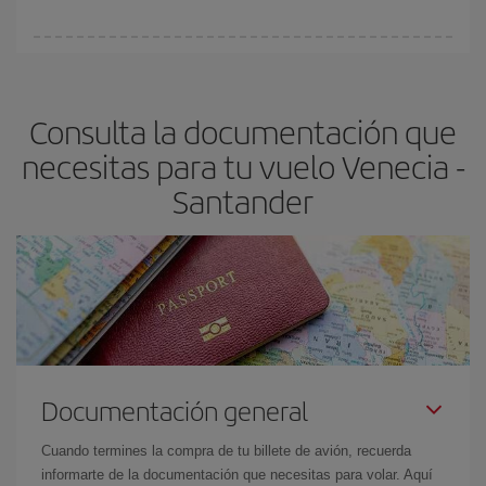
Cualquier día de la semana puedes encontrar vuelos baratos. Las
claves para encontrar los mejores precios son
anticiparte y ser
flexible.
Lo normal es que
cuanto antes
reserves tus billetes de
Consulta la documentación que
avión más baratos te saldrán. Además, si buscas los vuelos con
las fechas y los horarios del viaje un poco abiertos, podrás
elegir
necesitas para tu vuelo Venecia -
el precio más barato.
Santander
Documentación general
Cuando termines la compra de tu billete de avión, recuerda
informarte de la documentación que necesitas para volar. Aquí