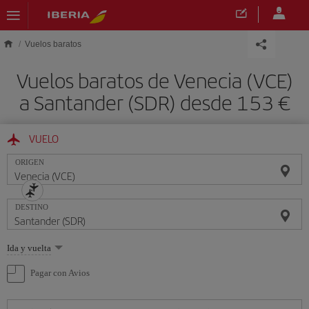
Saltar al contenido principal
Vuelos baratos
Vuelos baratos de Venecia (VCE)
a Santander (SDR) desde 153 €
VUELO
ORIGEN
DESTINO
Seleccione
Ida y vuelta
una
opción
Pagar con Avios