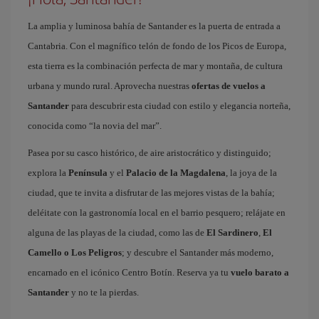
La amplia y luminosa bahía de Santander es la puerta de entrada a
Cantabria. Con el magnífico telón de fondo de los Picos de Europa,
esta tierra es la combinación perfecta de mar y montaña, de cultura
urbana y mundo rural. Aprovecha nuestras
ofertas de vuelos a
Santander
para descubrir esta ciudad con estilo y elegancia norteña,
conocida como “la novia del mar”.
Pasea por su casco histórico, de aire aristocrático y distinguido;
explora la
Península
y el
Palacio de la Magdalena
, la joya de la
ciudad, que te invita a disfrutar de las mejores vistas de la bahía;
deléitate con la gastronomía local en el barrio pesquero; relájate en
alguna de las playas de la ciudad, como las de
El Sardinero
,
El
Camello o Los Peligros
; y descubre el Santander más moderno,
encarnado en el icónico Centro Botín. Reserva ya tu
vuelo barato a
Santander
y no te la pierdas.