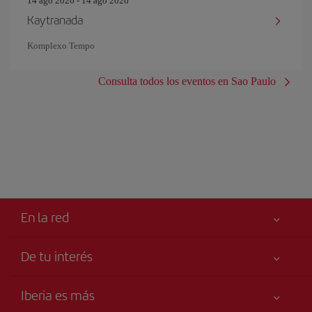
14 ago 2026 - 14 ago 2026
Kaytranada
Komplexo Tempo
Consulta todos los eventos en Sao Paulo
En la red
De tu interés
Iberia Joven
Mejor precio garantizado
Iberia es más
Tu seguridad es lo primero