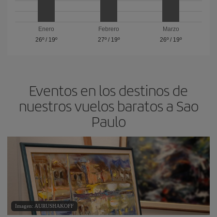
Enero
Febrero
Marzo
26º
/
19º
27º
/
19º
26º
/
19º
Eventos en los destinos de
nuestros vuelos baratos a Sao
Paulo
Imagen: AURUSHAKOFF