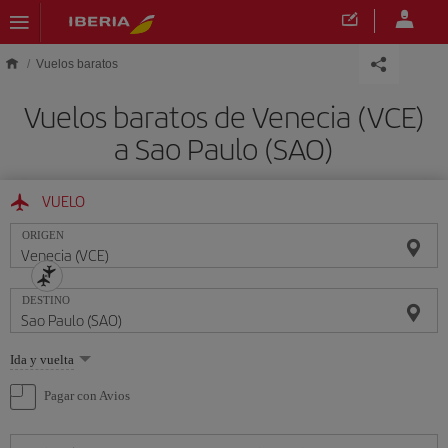
Saltar al contenido principal
Vuelos baratos
Vuelos baratos de Venecia (VCE)
a Sao Paulo (SAO)
VUELO
ORIGEN
DESTINO
Seleccione
Ida y vuelta
una
opción
Pagar con Avios