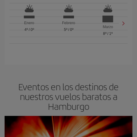
Enero
Febrero
Marzo
4º
/
0º
5º
/
0º
8º
/
1º
Eventos en los destinos de
nuestros vuelos baratos a
Hamburgo