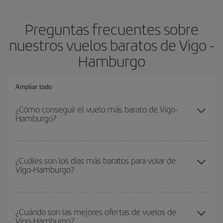
Preguntas frecuentes sobre
nuestros vuelos baratos de Vigo -
Hamburgo
Ampliar todo
¿Cómo conseguir el vuelo más barato de Vigo-
Hamburgo?
Podrás ahorrar en tu billete de avión de Vigo-Hamburgo-dest y
conseguir el vuelo más barato si evitas temporadas altas,
¿Cuáles son los días más baratos para volar de
Vigo-Hamburgo?
compras con antelación y puedes ser flexible con las fechas y
horarios de ida y vuelta.
Para saber qué días te saldrá más económico volar, solo tienes
que empezar una consulta en nuestro
buscador de vuelos
¿Cuándo son las mejores ofertas de vuelos de
Vigo-Hamburgo?
baratos
. Dinos desde dónde vuelas, a dónde quieres ir y en qué