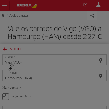
Saltar al contenido principal
Vuelos baratos
Vuelos baratos de Vigo (VGO) a
Hamburgo (HAM) desde 227 €
VUELO
ORIGEN
DESTINO
Seleccione
Ida y vuelta
una
opción
Pagar con Avios