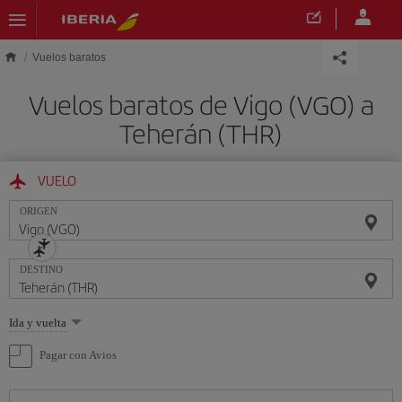
Saltar al contenido principal
Vuelos baratos
Vuelos baratos de Vigo (VGO) a
Teherán (THR)
VUELO
ORIGEN
DESTINO
Seleccione
Ida y vuelta
una
opción
Pagar con Avios