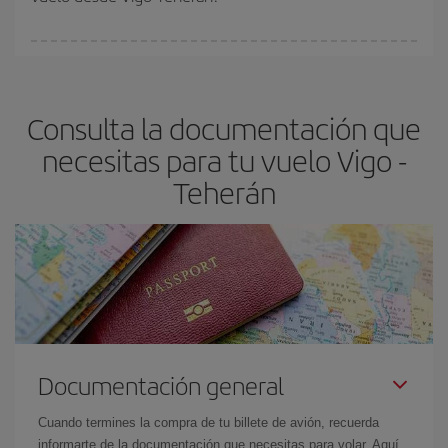
vayan agotando. Por eso, comprar con antelación es
fundamental
para conseguir
vuelos baratos a Vigo-Teherán-
En Iberia, tenemos distintas tarifas para garantizarte el mejor
dest
.
precio según tus necesidades de viaje. La tarifa básica, te
asegura el vuelo más barato.
Consulta la documentación que
necesitas para tu vuelo Vigo -
Teherán
Documentación general
Cuando termines la compra de tu billete de avión, recuerda
informarte de la documentación que necesitas para volar. Aquí