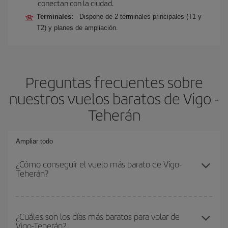
conectan con la ciudad.
Terminales:
Dispone de 2 terminales principales (T1 y
T2) y planes de ampliación.
Preguntas frecuentes sobre
nuestros vuelos baratos de Vigo -
Teherán
Ampliar todo
¿Cómo conseguir el vuelo más barato de Vigo-
Teherán?
Podrás ahorrar en tu billete de avión de Vigo-Teherán-dest y
conseguir el vuelo más barato si evitas temporadas altas,
¿Cuáles son los días más baratos para volar de
Vigo-Teherán?
compras con antelación y puedes ser flexible con las fechas y