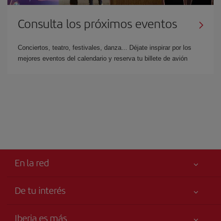
Consulta los próximos eventos
Conciertos, teatro, festivales, danza... Déjate inspirar por los
mejores eventos del calendario y reserva tu billete de avión
En la red
De tu interés
Iberia Joven
Mejor precio garantizado
Iberia es más