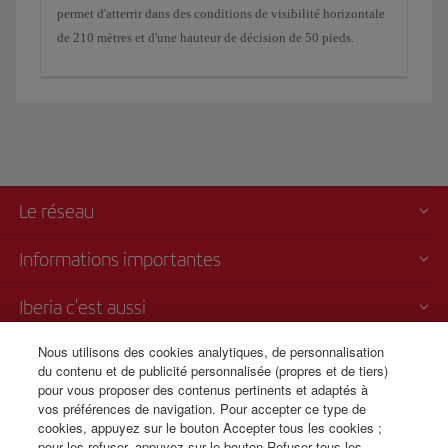
permet d'atterrir dans des conditions de visibilité horizontale
de 210 mètres et d'une hauteur de décision de 50 pieds.
Le réseau
Informations importantes
Iberia c'est aussi
Nous utilisons des cookies analytiques, de personnalisation
Transparence
du contenu et de publicité personnalisée (propres et de tiers)
pour vous proposer des contenus pertinents et adaptés à
Vente par téléphone
vos préférences de navigation. Pour accepter ce type de
+33 0 170 911 465
cookies, appuyez sur le bouton Accepter tous les cookies ;
pour les refuser, appuyez sur le bouton Refuser tous les