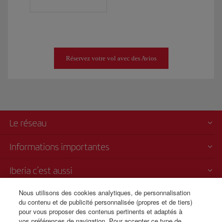
Réservez votre vol avec des Avios
Le réseau
Informations importantes
Iberia c'est aussi
Nous utilisons des cookies analytiques, de personnalisation
Transparence
du contenu et de publicité personnalisée (propres et de tiers)
pour vous proposer des contenus pertinents et adaptés à
Vente par téléphone
vos préférences de navigation. Pour accepter ce type de