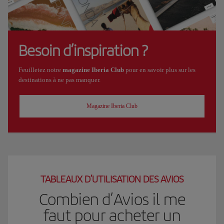
Besoin d’inspiration ?
Feuilletez notre
magazine Iberia Club
pour en savoir plus sur les
destinations à ne pas manquer.
Magazine Iberia Club
TABLEAUX D’UTILISATION DES AVIOS
Combien d’Avios il me
faut pour acheter un