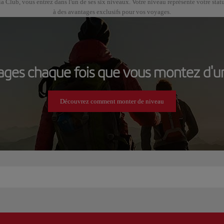
lub, vous entrez dans l'un de ses six niveaux. Votre niveau représente votre sta
à des avantages exclusifs pour vos voyages.
ges chaque fois que vous montez d'un
Découvrez comment monter de niveau