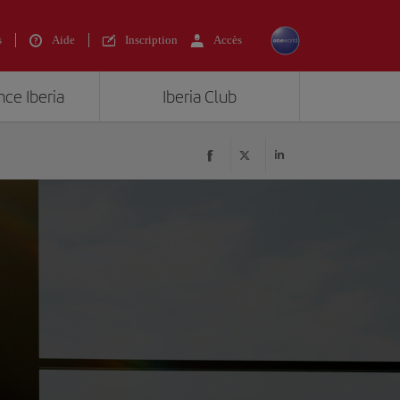
s
Aide
Inscription
Accès
nce Iberia
Iberia Club