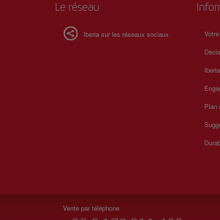
Le réseau
Info
Votre
Iberia sur les réseaux sociaux
Décla
Iberi
Enga
Plan 
Sugge
Durab
Vente par téléphone