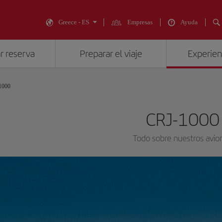
Greece - ES
Empresas
Ayuda
r reserva
Preparar el viaje
Experienc
1000
CRJ-1000
Todo sobre nuestros avio