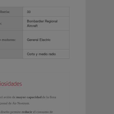
Iberia:
33
Bombardier Regional
e:
Aircraft
e motores:
General Electric
Corto y medio radio
iosidades
 el avión de
mayor capacidad
de la flota
gional de Air Nostrum.
 diseño permite
red
ucir
el consumo de