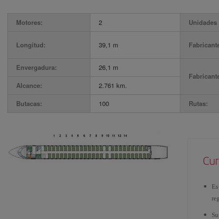
Motores:
2
Unidades 
Longitud:
39,1 m
Fabricant
Envergadura:
26,1 m
Fabricant
Alcance:
2.761 km.
Butacas:
100
Rutas:
Cur
Es
re
Su