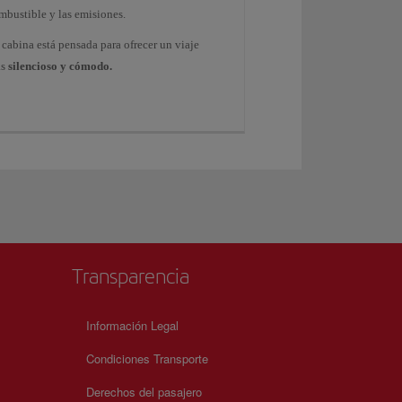
mbustible y las emisiones.
 cabina está pensada para ofrecer un viaje
ás
silencioso y cómodo.
Transparencia
Información Legal
Condiciones Transporte
Derechos del pasajero