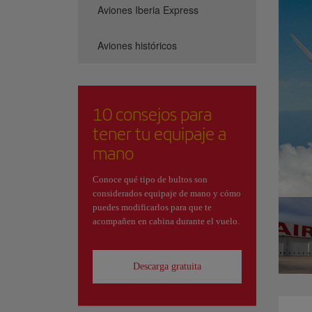
Aviones Iberia Express
Aviones históricos
10 consejos para
tener tu equipaje a
mano
Conoce qué tipo de bultos son
considerados equipaje de mano y cómo
puedes modificarlos para que te
acompañen en cabina durante el vuelo.
Descarga gratuita