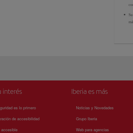
co
Su
m
 interés
Iberia es más
guridad es lo primero
Noticias y Novedades
ración de accesibilidad
Grupo Iberia
a accesible
Web para agencias