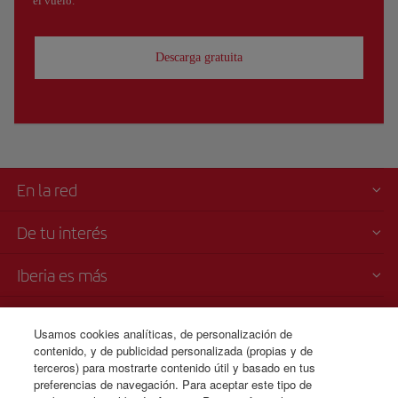
el vuelo.
Descarga gratuita
En la red
De tu interés
Iberia es más
Transparencia
Usamos cookies analíticas, de personalización de
contenido, y de publicidad personalizada (propias y de
Venta telefónica
terceros) para mostrarte contenido útil y basado en tus
+30 21 1198 0095
preferencias de navegación. Para aceptar este tipo de