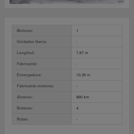
Motores:
1
Unidades Iberia:
-
Longitud:
7,67 m
Fabricante:
-
Envergadura:
10,35 m
Fabricante motores:
-
Alcance:
890 km
Butacas:
4
Rutas:
-