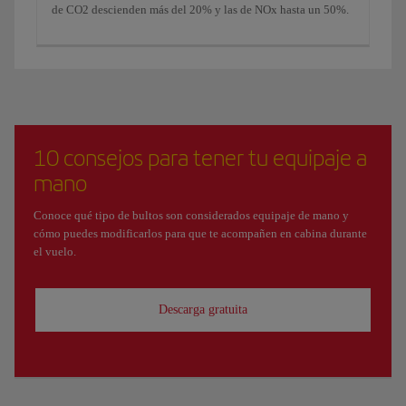
de CO2 descienden más del 20% y las de NOx hasta un 50%.
10 consejos para tener tu equipaje a
mano
Conoce qué tipo de bultos son considerados equipaje de mano y
cómo puedes modificarlos para que te acompañen en cabina durante
el vuelo.
Descarga gratuita