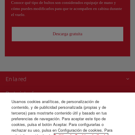
Conoce qué tipo de bultos son considerados equipaje de mano y
cómo puedes modificarlos para que te acompañen en cabina durante
el vuelo.
Descarga gratuita
En la red
De tu interés
Usamos cookies analíticas, de personalización de
contenido, y de publicidad personalizada (propias y de
Iberia es más
terceros) para mostrarte contenido útil y basado en tus
preferencias de navegación. Para aceptar este tipo de
Transparencia
cookies, pulsa el botón Aceptar. Para configurarlas o
rechazar su uso, pulsa en Configuración de cookies. Para