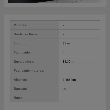
Motores:
2
Unidades Iberia:
-
Longitud:
31 m
Fabricante:
-
Envergadura:
34,30 m
Fabricante motores:
-
Alcance:
3.455 km
Butacas:
80
Rutas:
-