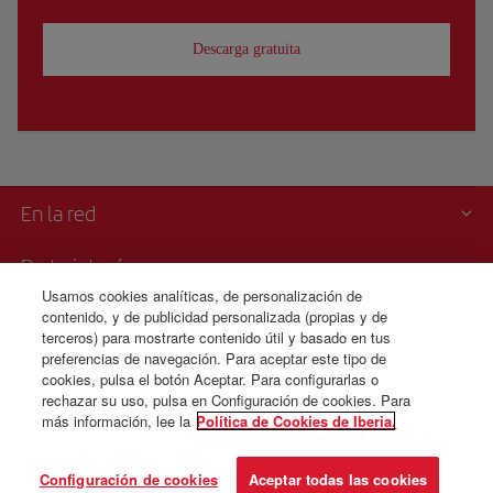
Descarga gratuita
En la red
De tu interés
Usamos cookies analíticas, de personalización de
contenido, y de publicidad personalizada (propias y de
Iberia es más
terceros) para mostrarte contenido útil y basado en tus
preferencias de navegación. Para aceptar este tipo de
Transparencia
cookies, pulsa el botón Aceptar. Para configurarlas o
rechazar su uso, pulsa en Configuración de cookies. Para
más información, lee la
Política de Cookies de Iberia.
© Iberia 2026
Configuración de cookies
Aceptar todas las cookies