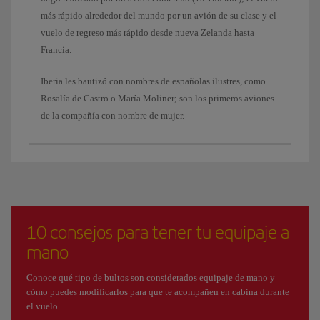
más rápido alrededor del mundo por un avión de su clase y el
vuelo de regreso más rápido desde nueva Zelanda hasta
Francia.
Iberia les bautizó con nombres de españolas ilustres, como
Rosalía de Castro o María Moliner; son los primeros aviones
de la compañía con nombre de mujer.
10 consejos para tener tu equipaje a
mano
Conoce qué tipo de bultos son considerados equipaje de mano y
cómo puedes modificarlos para que te acompañen en cabina durante
el vuelo.