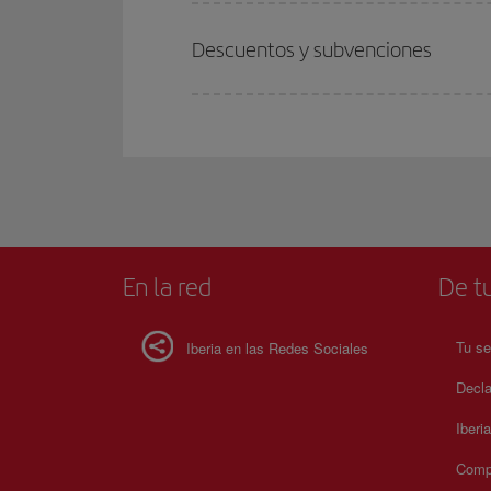
Descuentos y subvenciones
En la red
De tu
Tu se
Iberia en las Redes Sociales
Decla
Iberi
Compr