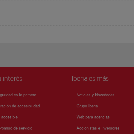
 interés
Iberia es más
guridad es lo primero
Noticias y Novedades
ración de accesibilidad
Grupo Iberia
a accesible
Web para agencias
omiso de servicio
Accionistas e Inversores