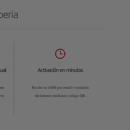
beria
ual
Activación en minutos
ras
Recibe tu eSIM por email e instálala
ro.
fácilmente mediante código QR.