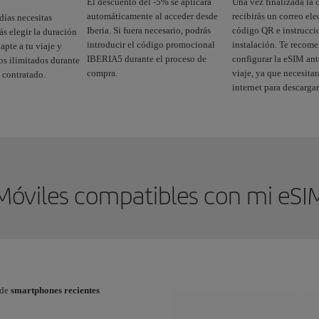
El descuento del -5% se aplicará
Una vez finalizada la 
automáticamente al acceder desde
recibirás un correo el
días necesitas
Iberia. Si fuera necesario, podrás
código QR e instrucci
s elegir la duración
introducir el código promocional
instalación. Te reco
apte a tu viaje y
IBERIA5 durante el proceso de
configurar la eSIM ante
tos ilimitados durante
compra.
viaje, ya que necesita
 contratado.
internet para descargar
Móviles compatibles con mi eSI
 de
smartphones recientes