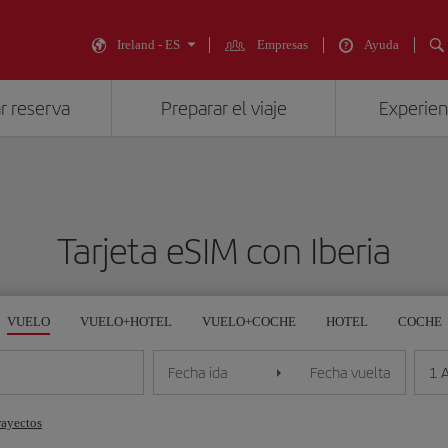
Ireland - ES
Empresas
Ayuda
r reserva
Preparar el viaje
Experienc
Tarjeta eSIM con Iberia
VUELO
VUELO+HOTEL
VUELO+COCHE
HOTEL
COCHE
1 
Fecha ida
Fecha vuelta
rayectos