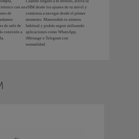
compra,
Cuando llegues a tu destino, activa la
ectrónico con un
eSIM desde los ajustes de tu móvil y
ones de
comienza a navegar desde el primer
mendamos
momento. Mantendrás tu número
s de salir de
habitual y podrás seguir utilizando
rás conexión a
aplicaciones como WhatsApp,
la.
iMessage o Telegram con
normalidad.
M