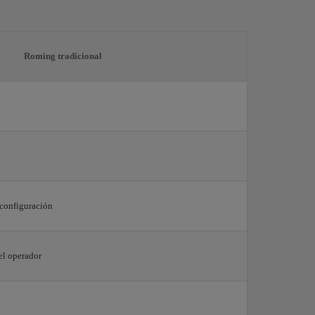
Roming tradicional
 configuración
el operador