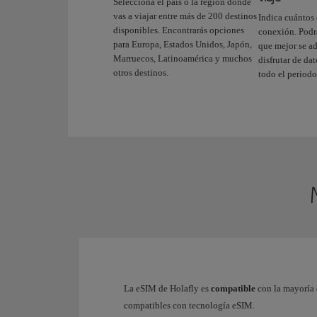
Selecciona el país o la región donde
vas a viajar entre más de 200 destinos
Indica cuántos 
disponibles. Encontrarás opciones
conexión. Podrá
para Europa, Estados Unidos, Japón,
que mejor se ad
Marruecos, Latinoamérica y muchos
disfrutar de da
otros destinos.
todo el periodo
La eSIM de Holafly es
compatible
con la mayoría
compatibles con tecnología eSIM.