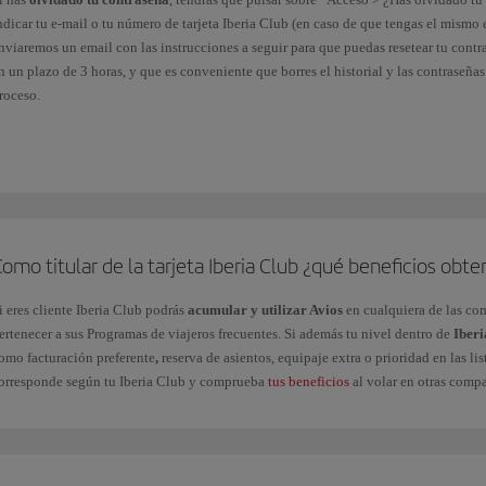
ndicar tu e-mail o tu número de tarjeta Iberia Club (en caso de que tengas el mismo 
nviaremos un email con las instrucciones a seguir para que puedas resetear tu cont
n un plazo de 3 horas, y que es conveniente que borres el historial y las contraseñas
roceso.
n el caso de
Contraseña caducada
, deberás seguir las indicaciones que te proporc
eberás elegir una contraseña diferente. Puedes cambiarla por la que desees desde e
eguridad e inicio de sesión.
i se ha producido un
bloqueo de tu cuenta
, contacta con nosotros a través de este
f
omo titular de la tarjeta Iberia Club ¿qué beneficios ob
a tarjeta Iberia Club no requiere reactivación, ni siquiera en periodos de inactivida
i eres cliente Iberia Club podrás
acumular y utilizar Avios
en cualquiera de las co
ertenecer a sus Programas de viajeros frecuentes. Si además tu nivel dentro de
Iberi
omo facturación preferente
,
reserva de asientos, equipaje extra o prioridad en las lis
orresponde según tu Iberia Club y comprueba
tus beneficios
al volar en otras comp