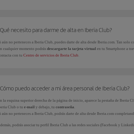
ravés de las marcas asociadas al programa.
Qué necesito para darme de alta en Iberia Club?
i aún no perteneces a Iberia Club, puedes darte de alta desde Iberia.com. Tan solo
n cualquier momento podrás
descargarte la tarjeta virtual
en tu Smartphone a trav
ontacta con tu
Centro de servicios de Iberia Club
.
¿Cómo puedo acceder a mi área personal de Iberia Club?
n la esquina superior derecha de la página de inicio, aparece la pestaña de Iberia Cl
beria Club o tu
e-mail
y debajo, tu
contraseña
.
i aún no perteneces a Iberia Club, podrás darte de alta desde Iberia.com completan
demás, podrás asociar tu perfil Iberia Club a las redes sociales (Facebook y Linked