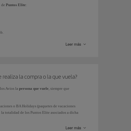
o
de
Puntos Elite
:
ub.
Leer más
 crédito).
rticipar).
e realiza la compra o la que vuela?
 los Avios la
persona que vuele
, siempre que
amente por la mecánica de gasto).
Vacaciones o BA Holidays (paquetes de vacaciones
a totalidad de los Puntos Elite asociados a dicha
ciados a la compra del paquete vacacional.
onales de Iberia o de las aerolíneas asociadas al
ra individual.
Leer más
vios ganados solo aplica a las compras realizadas a