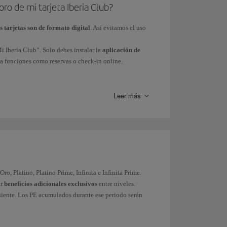
ro de mi tarjeta Iberia Club?
s tarjetas son de formato digital
. Así evitamos el uso
i Iberia Club”. Solo debes instalar la
aplicación de
n a funciones como reservas o check-in online.
n contactar con nuestro Servicio de Atención de Iberia
Leer más
Oro, Platino, Platino Prime, Infinita e Infinita Prime.
ar
beneficios adicionales exclusivos
entre niveles.
guiente. Los PE acumulados durante ese periodo serán