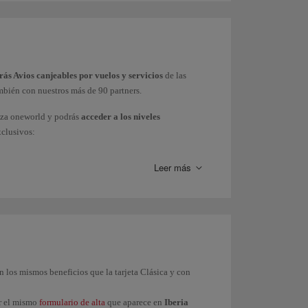
ás Avios canjeables por vuelos y servicios
de las
mbién con nuestros más de 90 partners.
nza oneworld y podrás
acceder a los niveles
xclusivos:
Leer más
on los mismos beneficios que la tarjeta Clásica y con
ar el mismo
formulario de alta
que aparece en
Iberia