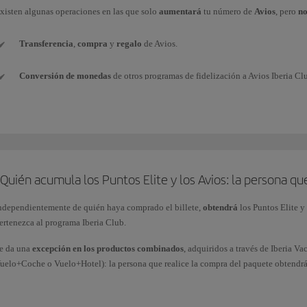
xisten algunas operaciones en las que solo
aumentará
tu número de
Avios
, pero
n
Transferencia
,
compra
y
regalo
de Avios.
Conversión de monedas
de otros programas de fidelización a Avios Iberia Cl
Avios de
paquete de bienvenida
(por ejemplo, al suscribir una nueva tarjeta de
Avios
promocionales
conseguidos con los Bonus de Iberia Club.
Avios
obtenidos como premio
en competiciones o sorteos (por ganar, o por pa
Quién acumula los Puntos Elite y los Avios: la persona qu
Avios de
cortesía
como compensación por alguna incidencia.
ndependientemente de quién haya comprado el billete,
obtendrá
los Puntos Elite y
ertenezca al programa Iberia Club.
Avios obtenidos
a través de vuelos
(como ganar Puntos Elite en vuelos direct
e da una
excepción en los productos combinados
, adquiridos a través de Iberia 
uelo+Coche o Vuelo+Hotel): la persona que realice la compra del paquete obtendrá l
ompra (1 Punto Elite por cada 10 Avios obtenidos). Estos Puntos Elite solo van aso
ecuerda que la obtención de Puntos Elite por la compra de billetes y servicios adici
os Puntos Elite y los Avios asociados al vuelo los acumulará cada pasajero de mane
rograma tienen su propia normativa. La política de obtención de Puntos Elite por A