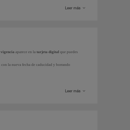
Leer más
a. Mas información sobre la
obtención de Puntos Elite
ncieros. Mas información sobre nuestros
partners
e vigencia
aparece en la
tarjeta digital
que puedes
 Avios.
l
con la nueva fecha de caducidad y borrando
quirir
billetes con Avios
.
ss).
s tarjetas son de formato digital.
Así evitamos el uso
Leer más