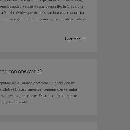
e-mail asociado a más de una cuenta Iberia Club), y te
raseña. No olvides que deberás cambiar esta contraseña
 de tu navegador en Iberia.com antes de realizar todo el
iona el mismo sistema al introducirlo. Recuerda que
Leer más
l menú Mi Perfil > Configuración de tu cuenta >
ormulario
.
tengo con oneworld?
d.
mpañías de la Alianza
one
world sin necesidad de
a Club es Plata o superior
, contarás con
ventajas
tas de espera, entre otros. Descubre el nivel que te
añías de
one
world.