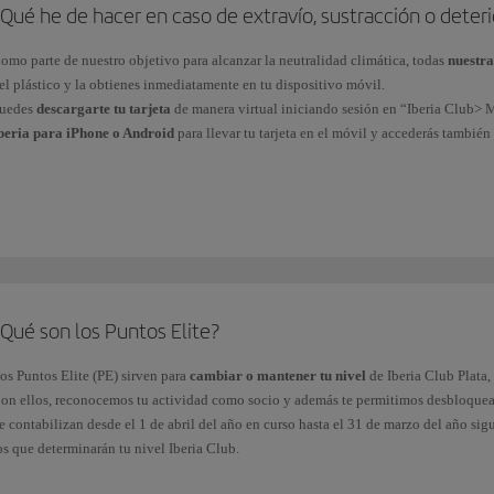
Qué he de hacer en caso de extravío, sustracción o deterio
omo parte de nuestro objetivo para alcanzar la neutralidad climática, todas
nuestra
el plástico y la obtienes inmediatamente en tu dispositivo móvil.
uedes
descargarte tu tarjeta
de manera virtual iniciando sesión en “Iberia Club> M
beria para iPhone o Android
para llevar tu tarjeta en el móvil y accederás tambié
uestros clientes Iberia Club Platino, Platino Prime, Infinita o Infinita Prime puede
lub.
Qué son los Puntos Elite?
os Puntos Elite (PE) sirven para
cambiar o mantener tu nivel
de Iberia Club Plata, 
on ellos, reconocemos tu actividad como socio y además te permitimos desbloque
e contabilizan desde el 1 de abril del año en curso hasta el 31 de marzo del año si
os que determinarán tu nivel Iberia Club.
btendrás Puntos Elite de las formas siguientes: