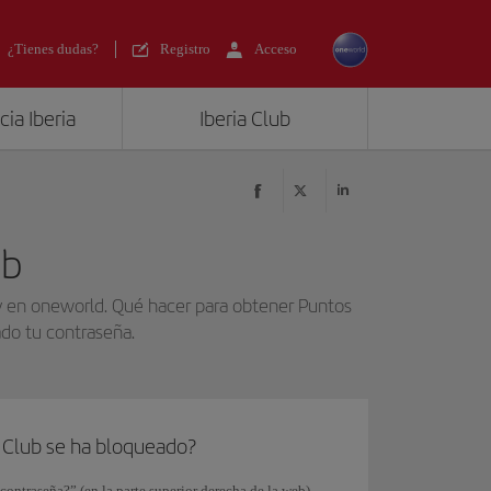
¿Tienes dudas?
Registro
Acceso
ia Iberia
Iberia Club
ub
b y en oneworld. Qué hacer para obtener Puntos
dado tu contraseña.
a Club se ha bloqueado?
contraseña?” (en la parte superior derecha de la web),