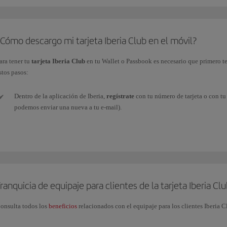
Cómo descargo mi tarjeta Iberia Club en el móvil?
ara tener tu
tarjeta Iberia Club
en tu Wallet o Passbook es necesario que primero t
stos pasos:
Dentro de la aplicación de Iberia,
regístrate
con tu número de tarjeta o con tu 
podemos enviar una nueva a tu e-mail).
Una vez identificado, debes
acceder
a Mi Iberia Club (esquina superior derec
Accede
a
Descargar tarjeta
, justo debajo de la imagen, y así
quedará añadi
necesario tener instalado una
aplicación
que
almacene
archivos pkpass.
ranquicia de equipaje para clientes de la tarjeta Iberia Cl
Ya podemos
salir de la app
de Iberia y
acceder a
la app de
Wallet
(o app inst
cualquier partner que pueda leer el código QR.
onsulta todos los
beneficios
relacionados con el equipaje para los clientes Iberia C
Si
cambia tu nivel Iberia Club
, deberás volver a descargarte tu nueva tarjeta