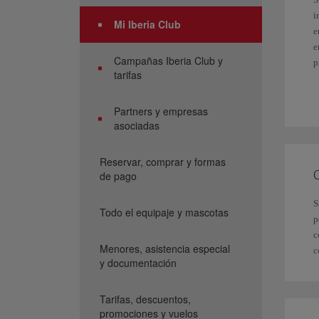
i
Mi Iberia Club
e
e
Campañas Iberia Club y
p
tarifas
E
d
Partners y empresas
S
asociadas
S
Reservar, comprar y formas
C
de pago
L
S
Todo el equipaje y mascotas
p
c
Menores, asistencia especial
c
y documentación
Tarifas, descuentos,
promociones y vuelos