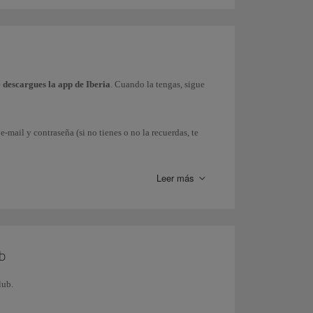
e
descargues la app de Iberia
. Cuando la tengas, sigue
e-mail y contraseña (si no tienes o no la recuerdas, te
Leer más
ha).
da
a tu Smartphone. Ten en cuenta que para
Android
es
ub
alada), de manera que puedas mostrar la tarjeta ante
lub.
 accediendo a tu perfil desde nuestra app.