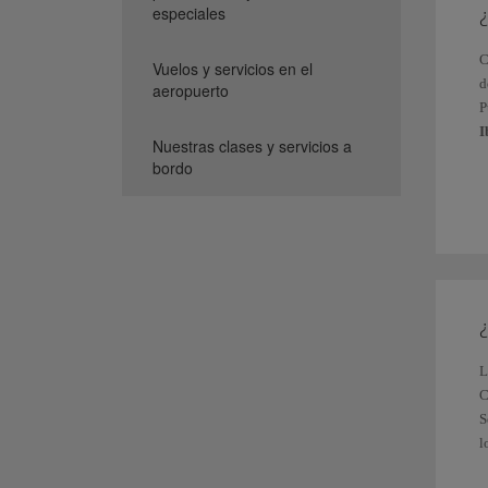
especiales
¿
C
Vuelos y servicios en el
d
aeropuerto
P
I
Nuestras clases y servicios a
bordo
N
C
¿
L
C
S
l
O