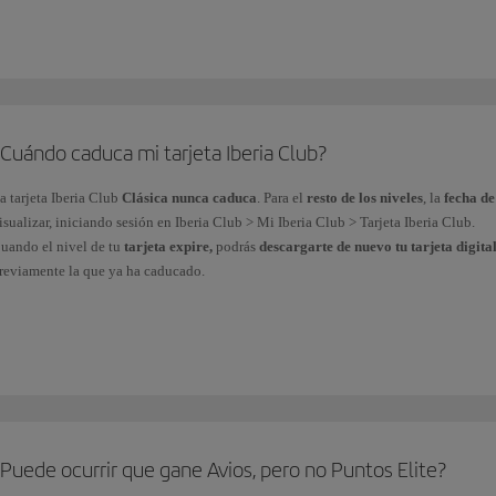
Por
euro gastado en vuelos
del Grupo Iberia* y aerolíneas asociadas al program
en vuelos
.
Por las
compras efectuadas con las tarjetas de crédito
de nuestros partners fina
financieros
.
Cuándo caduca mi tarjeta Iberia Club?
En tu día a día, a través de más de
90 marcas asociadas
al programa.
a tarjeta
Iberia Club
Clásica nunca caduca
. Para el
resto de los niveles
, la
fecha d
isualizar, iniciando sesión en Iberia Club > Mi Iberia Club > Tarjeta Iberia Club.
uedes consultar tus Puntos Elite acumulados desde tu área privada Mi Iberia Club >
uando el nivel de tu
tarjeta expire,
podrás
descargarte de nuevo tu tarjeta digita
os Puntos Elite
no se pueden comprar, regalar o transferir
y
no
se obtienen al ad
reviamente la que ya ha caducado.
 El Grupo Iberia está formado por Iberia, Iberia Regional/Air Nostrum e Iberia Expre
omo parte de nuestro objetivo para alcanzar la neutralidad climática,
todas nuestra
el plástico y la puedes obtener inmediatamente en tu dispositivo móvil.
Puede ocurrir que gane Avios, pero no Puntos Elite?