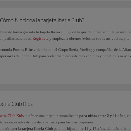
Cómo funciona la tarjeta Iberia Club?
btén de forma gratuita tu tarjeta Iberia Club, con la que de forma sencilla,
acumular
ompañías asociadas.
Regístrate
y empieza a obtener Avios en todos tus vuelos, y ta
cumula
Puntos Elite
volando con el Grupo Iberia, Vueling y compañías de la Alia
uperiores
de Iberia Club para poder disfrutarás de más ventajas y beneficios muy e
Clásica
Plata
Oro
Platino
beria Club Kids
Platino Prime
Infinita
beria Club Kids
te ofrece una tarjeta personalizada
para niños entre 2 y 11 años
, c
fertas especiales de nuestros partners para los más pequeños.
Infinita Prime
ara obtener la
tarjeta Iberia Club
para tus hijos entre
12 y 17 años
, deberás rellen