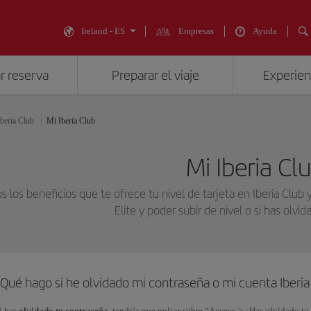
Ireland - ES
Empresas
Ayuda
r reserva
Preparar el viaje
Experienc
Iberia Club
Mi Iberia Club
Mi Iberia Cl
s los beneficios que te ofrece tu nivel de tarjeta en Iberia Clu
Elite y poder subir de nivel o si has olvi
¿Qué hago si he olvidado mi contraseña o mi cuenta Iberi
i has
olvidado tu contraseña
, tendrás que pulsar sobre “Acceso > ¿Has olvidado tu 