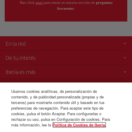
Haz click
aquí
para entrar en nuestra sección de
preguntas
frecuentes
.
En la red
De tu interés
Iberia es más
Transparencia
Usamos cookies analíticas, de personalización de
contenido, y de publicidad personalizada (propias y de
Venta telefónica
terceros) para mostrarte contenido útil y basado en tus
+353 01 436 0807
preferencias de navegación. Para aceptar este tipo de
cookies, pulsa el botón Aceptar. Para configurarlas o
Lunes a domingo 00:00 - 24:00 horas ( español e inglés).
rechazar su uso, pulsa en Configuración de cookies. Para
más información, lee la
Política de Cookies de Iberia.