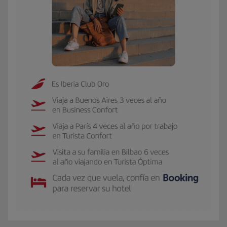
El GIF presenta a Carmen, socia Iberia Club Oro. Viaja 3 veces al año a Buen