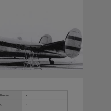
Iberia:
-
e:
-