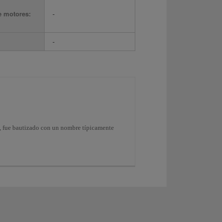
e motores:
-
-
s, fue bautizado con un nombre típicamente