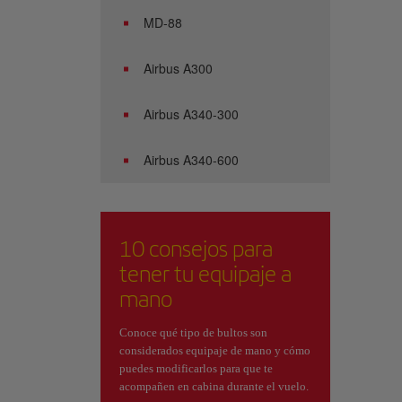
MD-88
Airbus A300
Airbus A340-300
Airbus A340-600
10 consejos para
tener tu equipaje a
mano
Conoce qué tipo de bultos son
considerados equipaje de mano y cómo
puedes modificarlos para que te
acompañen en cabina durante el vuelo.