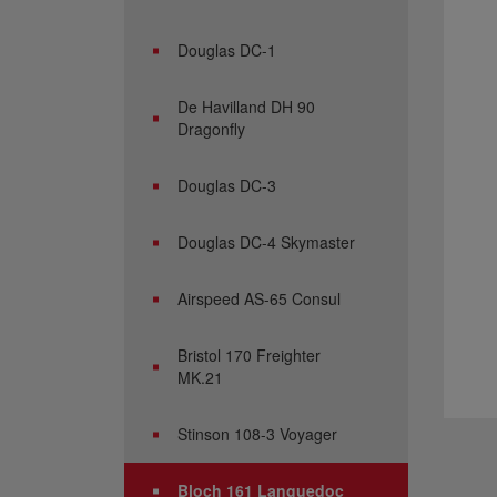
Douglas DC-1
De Havilland DH 90
Dragonfly
Douglas DC-3
Douglas DC-4 Skymaster
Airspeed AS-65 Consul
Bristol 170 Freighter
MK.21
Stinson 108-3 Voyager
Bloch 161 Languedoc