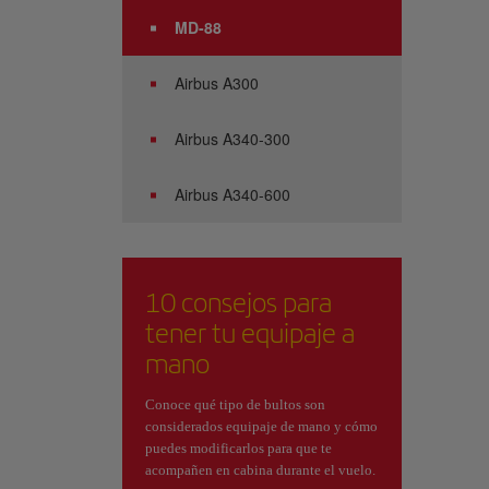
MD-88
Airbus A300
Airbus A340-300
Airbus A340-600
10 consejos para
tener tu equipaje a
mano
Conoce qué tipo de bultos son
considerados equipaje de mano y cómo
puedes modificarlos para que te
acompañen en cabina durante el vuelo.