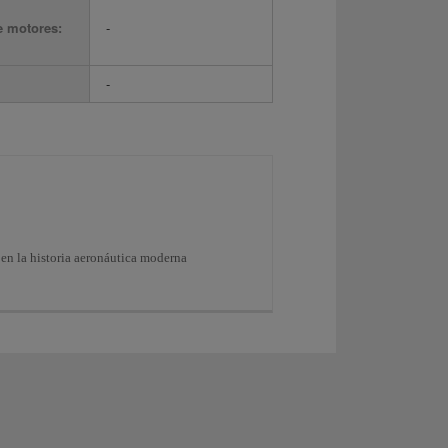
e motores:
-
-
en la historia aeronáutica moderna