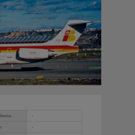
Iberia:
-
e:
-