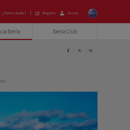
¿Tienes dudas?
Registro
Acceso
ia Iberia
Iberia Club
nes