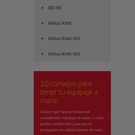
MD-88
Airbus A300
Airbus A340-300
Airbus A340-600
10 consejos para
tener tu equipaje a
mano
Conoce qué tipo de bultos son
considerados equipaje de mano y cómo
puedes modificarlos para que te
acompañen en cabina durante el vuelo.