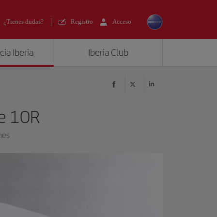
¿Tienes dudas?
Registro
Acceso
ia Iberia
Iberia Club
le 10R
nes