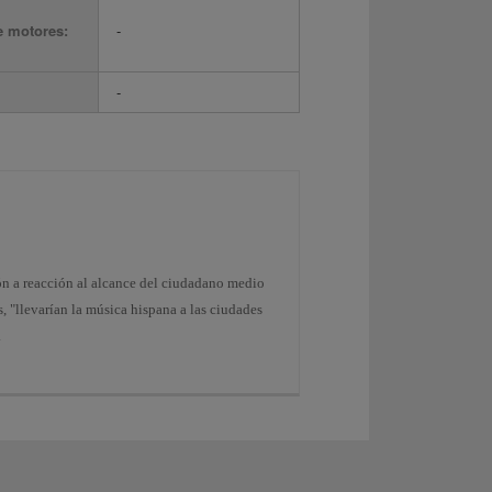
e motores:
-
-
ión a reacción al alcance del ciudadano medio
 "llevarían la música hispana a las ciudades
.