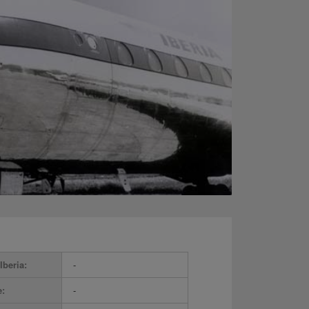
Iberia:
-
e:
-