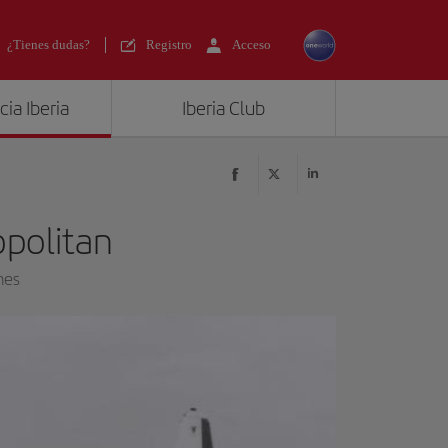
¿Tienes dudas?
Registro
Acceso
ia Iberia
Iberia Club
opolitan
nes