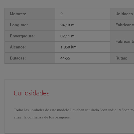
Motores:
2
Unidades 
Longitud:
24,13 m
Fabricant
Envergadura:
32,11 m
Fabricant
Alcance:
1.850 km
Butacas:
44-55
Rutas:
Curiosidades
Todas las unidades de este modelo llevaban rotulado "con radio" y "con ra
atraer la confianza de los pasajeros.