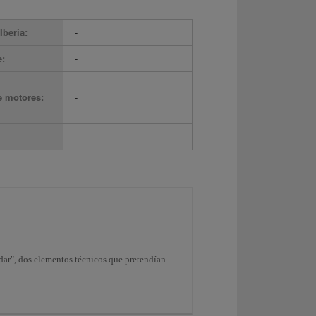
Iberia:
-
e:
-
e motores:
-
-
dar", dos elementos técnicos que pretendían