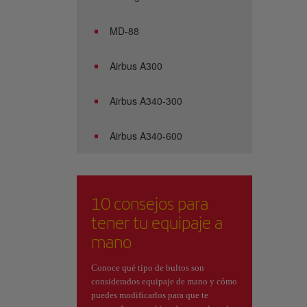
MD-88
Airbus A300
Airbus A340-300
Airbus A340-600
10 consejos para
tener tu equipaje a
mano
Conoce qué tipo de bultos son
considerados equipaje de mano y cómo
puedes modificarlos para que te