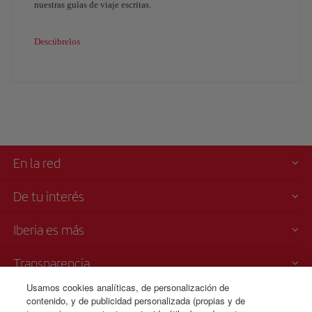
nuestras guías de viaje escritas.
Descúbrelos
En la red
De tu interés
Iberia es más
Transparencia
Usamos cookies analíticas, de personalización de
Venta telefónica
contenido, y de publicidad personalizada (propias y de