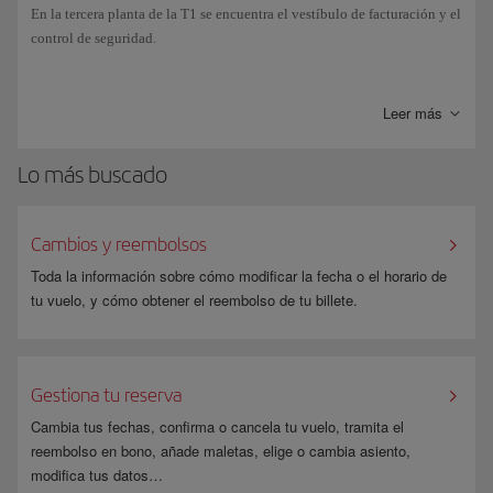
En la tercera planta de la T1 se encuentra el vestíbulo de facturación y el
control de seguridad.
El Corredor Barcelona-Madrid es un espacio exclusivo de la Terminal
para que el
Puente Aéreo
sea más ágil, simple y rápido. Para volar debes
Leer más
acceder a la zona denominada “Corredor Barcelona-Madrid” (con
acceso propio) de la Terminal 1, donde encontrarás los tres mostradores
Lo más buscado
de facturación por si aún no tienes tu tarjeta de embarque o necesitas
facturar equipaje.
Cambios y reembolsos
Toda la información sobre cómo modificar la fecha o el horario de
tu vuelo, y cómo obtener el reembolso de tu billete.
Gestiona tu reserva
Cambia tus fechas, confirma o cancela tu vuelo, tramita el
reembolso en bono, añade maletas, elige o cambia asiento,
modifica tus datos…