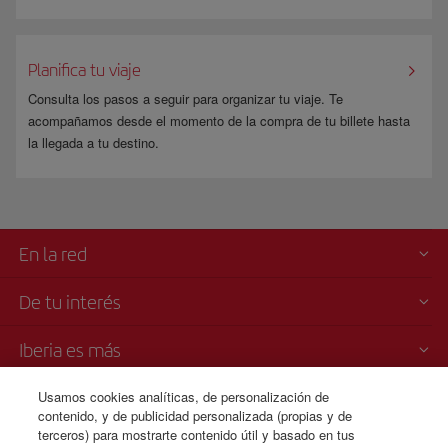
Planifica tu viaje
Consulta los pasos a seguir para organizar tu viaje. Te
acompañamos desde el momento de la compra de tu billete hasta
la llegada a tu destino.
En la red
De tu interés
Iberia es más
Usamos cookies analíticas, de personalización de
Transparencia
contenido, y de publicidad personalizada (propias y de
terceros) para mostrarte contenido útil y basado en tus
Venta telefónica