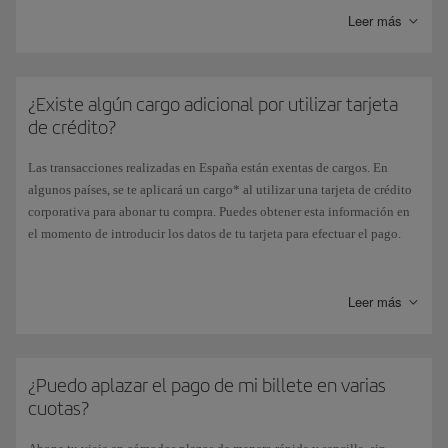
Leer más
¿Existe algún cargo adicional por utilizar tarjeta
de crédito?
Las transacciones realizadas en España están exentas de cargos. En
algunos países, se te aplicará un cargo* al utilizar una tarjeta de crédito
corporativa para abonar tu compra. Puedes obtener esta información en
el momento de introducir los datos de tu tarjeta para efectuar el pago.
*Este cargo adicional
no aplica
al adquirir los billetes aéreos con Avios,
así como para el resto de pagos de servicios opcionales (cambios en los
Leer más
billetes aéreos, reserva de asiento anticipada, equipaje adicional,
equipajes especiales, etc.).
¿Puedo aplazar el pago de mi billete en varias
cuotas?