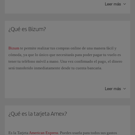
Leer más
¿Qué es Bizum?
Bizum
te permite realizar tus compras online de una manera fácil y
cómoda, ya que lo único que necesitarás para poder pagar tu vuelo es
tener tu teléfono móvil a mano. Una vez confirmado el pago, el dinero
será transferido inmediatamente desde tu cuenta bancaria.
Si seleccionas la forma de pago "Bizum", te redirigiremos a su página
para que introduzcas tu número de teléfono. A continuación, recibirás
Leer más
una notificación en tu app de banca electrónica para que puedas
confirmar el pago. Una vez lo hayas autorizado, volverás a la página de
confirmación de reserva de Iberia.
¿Qué es la tarjeta Amex?
Es la Tarjeta
American Express
. Puedes usarla para todos sus gastos