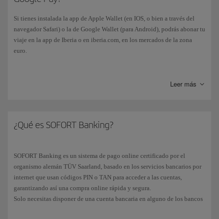
Si tienes instalada la app de Apple Wallet (en IOS, o bien a través del
navegador Safari) o la de Google Wallet (para Android), podrás abonar tu
viaje en la app de Iberia o en iberia.com, en los mercados de la zona
euro.
Simplemente añade a tu wallet una tarjeta de crédito/débito (VISA,
Mastercard o AMEX) y el pago se efectuará automáticamente, aunque es
Leer más
posible que tu dispositivo móvil te pida algún tipo de verificación
adicional, como por ejemplo tu huella dactilar, un PIN, etc.
¿Qué es SOFORT Banking?
SOFORT Banking es un sistema de pago online certificado por el
organismo alemán TÜV Saarland, basado en los servicios bancarios por
internet que usan códigos PIN o TAN para acceder a las cuentas,
garantizando así una compra online rápida y segura.
Solo necesitas disponer de una cuenta bancaria en alguno de los bancos
disponibles (compatible con la mayoría de entidades bancarias en