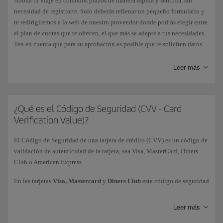
Abona tu viaje en cómodos plazos de manera rápida y sencilla, sin
necesidad de registrarte. Solo deberás rellenar un pequeño formulario y
te redirigiremos a la web de nuestro proveedor donde podrás elegir entre
el plan de cuotas que te ofrecen, el que más se adapte a tus necesidades.
Ten en cuenta que para su aprobación es posible que te soliciten datos
adicionales. Una vez autorizado, volverás directamente a la página de
confirmación de tu reserva en iberia.com.
Leer más
Esta modalidad te aparecerá en la página de pago como una alternativa
más en los mercados donde esté disponible. Por el momento, solo
podemos ofrecerte esta opción en España. En ciertos países, también
¿Qué es el Código de Seguridad (CVV - Card
puedes realizar el pago aplazado con algunas tarjetas bancarias,
Verification Value)?
generalmente con las de crédito.
El Código de Seguridad de una tarjeta de crédito (CVV) es un código de
validación de autenticidad de la tarjeta, sea Visa, MasterCard, Diners
Club o American Express.
En las tarjetas
Visa, Mastercard
y
Diners Club
este código de seguridad
figura en el
reverso
, y se identifica con los tres últimos dígitos de la
numeración. En las tarjetas
American Express
, el código es de 4 dígitos
Leer más
y se encuentra impreso en el
frente
de la tarjeta de crédito arriba del