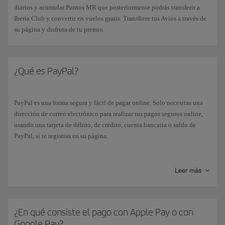
diarios y acumular Puntos MR que posteriormente podrás transferir a
Iberia Club y convertir en vuelos gratis. Transfiere tus Avios a través de
su página y disfruta de tu premio.
¿Qué es PayPal?
PayPal es una forma segura y fácil de pagar online. Solo necesitas una
dirección de correo electrónico para realizar tus pagos seguros online,
usando una tarjeta de débito, de crédito, cuenta bancaria o saldo de
PayPal, si te registras en su página.
Si seleccionas la forma de pago “
PayPal
”, irás automáticamente a su
página. Y una vez finalizado el procedimiento de pago, volverás
Leer más
directamente a la página de confirmación de reserva de Iberia.
¿En qué consiste el pago con Apple Pay o con
Google Pay?