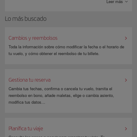
España) y el pago se realiza en tres pasos, sin necesidad de registrarse.
Leer más
SOFORT Banking solo realiza transacciones en EUR, y los ingresos no
Lo más buscado
están sujetos a ningún cargo.
Si seleccionas la forma de pago “Transferencia bancaria (Sofort)”, irás
automáticamente a la página de Sofort. Una vez finalizado el
Cambios y reembolsos
procedimiento de pago, volverás directamente a la página de
confirmación de reserva de Iberia.
Toda la información sobre cómo modificar la fecha o el horario de
tu vuelo, y cómo obtener el reembolso de tu billete.
Gestiona tu reserva
Cambia tus fechas, confirma o cancela tu vuelo, tramita el
reembolso en bono, añade maletas, elige o cambia asiento,
modifica tus datos…
Planifica tu viaje