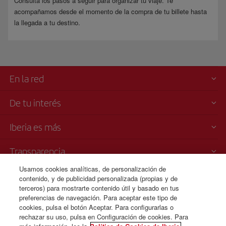
Consulta los pasos a seguir para organizar tu viaje. Te
acompañamos desde el momento de la compra de tu billete hasta
la llegada a tu destino.
En la red
De tu interés
Iberia es más
Transparencia
Usamos cookies analíticas, de personalización de
Venta telefónica
contenido, y de publicidad personalizada (propias y de
+81 0 3 3298 5238
terceros) para mostrarte contenido útil y basado en tus
preferencias de navegación. Para aceptar este tipo de
Tokio
cookies, pulsa el botón Aceptar. Para configurarlas o
De lunes a viernes 09:00 - 17:00h (español, inglés y japonés).
rechazar su uso, pulsa en Configuración de cookies. Para