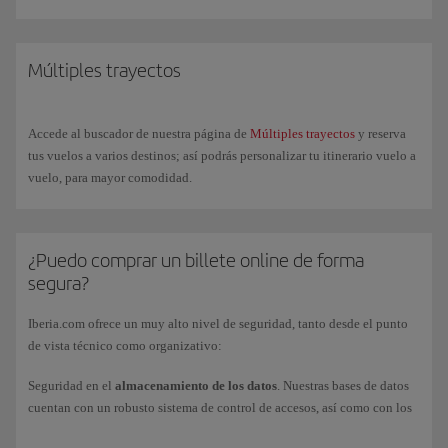
billete con reserva, podrás asegurar tu plaza en el vuelo desde el
momento de la compra. Los vuelos abiertos y con reserva son
combinables entre sí. Si el billete es abierto, además podrás hacer
cambios en la reserva y obtener las tarjetas de embarque desde el día
Múltiples trayectos
anterior al vuelo hasta 60 minutos antes de la salida, a través de la web o
en nuestra App.
Consulta los
horarios
del Puente Aéreo para poder compra tu billete o
Accede al buscador de nuestra página de
Múltiples trayectos
y reserva
confirma tu vuelo.
tus vuelos a varios destinos; así podrás personalizar tu itinerario vuelo a
vuelo, para mayor comodidad.
¿Puedo comprar un billete online de forma
segura?
Iberia.com ofrece un muy alto nivel de seguridad, tanto desde el punto
de vista técnico como organizativo:
Seguridad en el
almacenamiento de los datos
. Nuestras bases de datos
cuentan con un robusto sistema de control de accesos, así como con los
correspondientes mecanismos de registro de actividades. Los números