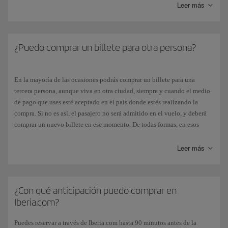
de tarjetas de crédito, las contraseñas y las preguntas secretas se
Leer más
almacenan cifrados, empleando un algoritmo criptográfico de alto nivel
de seguridad.
Seguridad en
transferencias de la información
. La transferencia de la
¿Puedo comprar un billete para otra persona?
tarjeta de crédito por redes de telecomunicaciones se efectúa empleando
un protocolo seguro y haciendo uso de un certificado emitido por una
entidad acreditada (VERISIGN).
En la mayoría de las ocasiones podrás comprar un billete para una
tercera persona, aunque viva en otra ciudad, siempre y cuando el medio
Pago seguro con tarjetas de crédito
. Iberia.com integra mecanismos
de pago que uses esté aceptado en el país donde estés realizando la
autentificación de usuario para las principales tarjetas del mercado. Esta
compra. Si no es así, el pasajero no será admitido en el vuelo, y deberá
autentificación garantiza una experiencia de pago que protege al
comprar un nuevo billete en ese momento. De todas formas, en esos
usuario contra posibles fraudes.
casos siempre se te avisará durante el proceso de compra, en la página de
pago.
Leer más
Sistemas de detección de posibles intrusos
. Además de las medidas
Este es uno de los motivos por los que recomendamos
no
pagar con
anteriores, la plataforma iberia.com cuenta con mecanismos adicionales
tarjetas virtuales
.
de control de seguridad instalados en la red, cuya finalidad es la
detección y bloqueo de posibles ataques
¿Con qué anticipación puedo comprar en
Iberia.com?
Auditorias de seguridad.
El portal iberia.com se somete a auditorias de
seguridad periódicas para detectar posibles nuevas deficiencias del
Puedes reservar a través de Iberia.com hasta 90 minutos antes de la
sistema, y para indicar las medidas a implantar, con objeto de prevenirlo