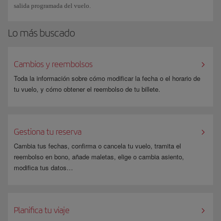
salida programada del vuelo.
de ataques por parte de usuarios maliciosos.
Lo más buscado
Cambios y reembolsos
Toda la información sobre cómo modificar la fecha o el horario de
tu vuelo, y cómo obtener el reembolso de tu billete.
Gestiona tu reserva
Cambia tus fechas, confirma o cancela tu vuelo, tramita el
reembolso en bono, añade maletas, elige o cambia asiento,
modifica tus datos…
Planifica tu viaje