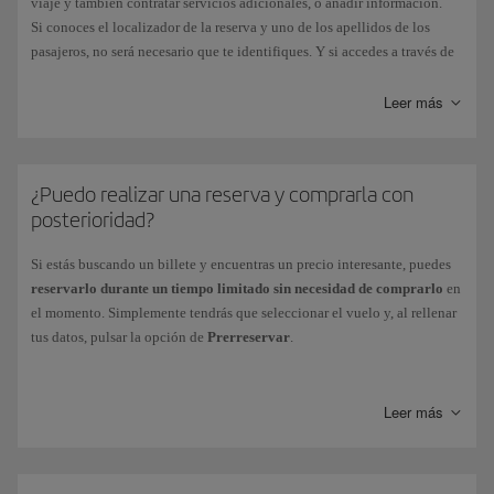
viaje y también contratar servicios adicionales, o añadir información.
Si conoces el localizador de la reserva y uno de los apellidos de los
pasajeros, no será necesario que te identifiques. Y si accedes a través de
tu área personal, podrás gestionar todas tus reservas.
Leer más
¿Puedo realizar una reserva y comprarla con
posterioridad?
Si estás buscando un billete y encuentras un precio interesante, puedes
reservarlo durante un tiempo limitado sin necesidad de comprarlo
en
el momento. Simplemente tendrás que seleccionar el vuelo y, al rellenar
tus datos, pulsar la opción de
Prerreservar
.
De este modo, el precio de tu billete quedará bloqueado por el tiempo
indicado y podrás finalizar tu compra dentro de ese periodo, entrando en
Leer más
Gestiona tu reserva
con tu código de reserva.
Doce horas antes
de que venza el plazo de la prerreserva, recibirás un
correo electrónico
de recordatorio. Si ya no estás interesado, tu