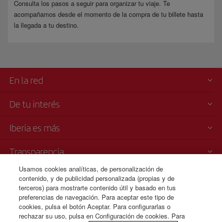
Consulta los pasos a seguir para organizar tu viaje. Te
acompañamos desde el momento de la compra de tu billete hasta
la llegada a tu destino.
En la red
De tu interés
Iberia es más
Transparencia
Usamos cookies analíticas, de personalización de
Venta telefónica
contenido, y de publicidad personalizada (propias y de
+81 0 3 3298 5238
terceros) para mostrarte contenido útil y basado en tus
preferencias de navegación. Para aceptar este tipo de
Tokio
cookies, pulsa el botón Aceptar. Para configurarlas o
De lunes a viernes 09:00 - 17:00h (español, inglés y japonés).
rechazar su uso, pulsa en Configuración de cookies. Para