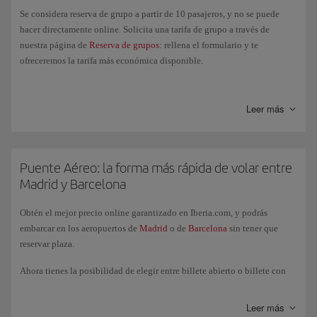
Se considera reserva de grupo a partir de 10 pasajeros, y no se puede
hacer directamente online. Solicita una tarifa de grupo a través de
nuestra página de
Reserva de grupos
: rellena el formulario y te
ofreceremos la tarifa más económica disponible.
También puedes hacerlo a través de nuestro
Centro de Reservas
.
Leer más
Puente Aéreo: la forma más rápida de volar entre
Madrid y Barcelona
Obtén el mejor precio online garantizado en Iberia.com, y podrás
embarcar en los aeropuertos de
Madrid
o de
Barcelona
sin tener que
reservar plaza.
Ahora tienes la posibilidad de elegir entre billete abierto o billete con
reserva, ambos con toda la flexibilidad de un billete abierto, incluyendo
cambios ilimitados sin coste y elección gratuita de asiento. En el caso de
Leer más