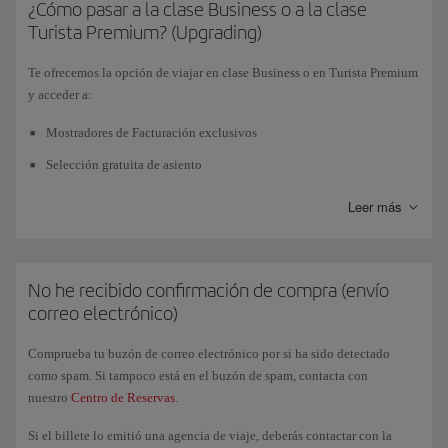
prerreserva se cancelará automáticamente al agotarse el tiempo límite.
¿Cómo pasar a la clase Business o a la clase
Turista Premium? (Upgrading)
Podrás utilizar este servicio en los países que dispongan de él, en los
vuelos del Grupo Iberia
(operados por Iberia, Iberia Express o Air
Te ofrecemos la opción de viajar en clase Business o en Turista Premium
Nostrum), en vuelos en
código compartido con British Airways
, y en
y acceder a:
reservas que incluyan vuelos de ambas. Ten en cuenta que deberás hacer
la reserva con
más de cinco días de antelación
a la hora de salida del
Mostradores de Facturación exclusivos
vuelo.
Selección gratuita de asiento
En ciertos países, las condiciones de compra no permiten la emisión
Fast Track (para clase Business)
Leer más
automática de los billetes. En estos casos, sigue las instrucciones que se
Acceso a sala VIP (para clase Business)
te indiquen en el proceso de compra.
Todos los servicios Business a bordo: gastronomía, espacio de
Consulta nuestra página de información sobre la
Prerreserva
de tu país.
asientos...
No he recibido confirmación de compra (envío
correo electrónico)
Entrega prioritaria de equipaje
Comprueba tu buzón de correo electrónico por si ha sido detectado
como spam. Si tampoco está en el buzón de spam, contacta con
Tras la compra de tu billete en turista y desde Gestión de reservas o
nuestro
Centro de Reservas
.
desde Check-in, sabrás si eres candidato para poder optar a una clase
superior. Infórmate de las diferentes alternativas que te ofrecemos de
Si el billete lo emitió una agencia de viaje, deberás contactar con la