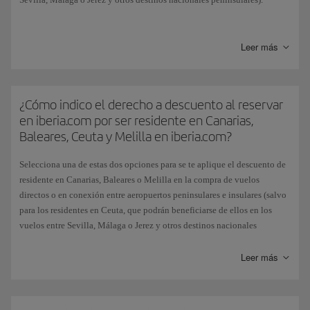
Cuando hayas elegido el origen y destino de tu vuelo y siempre que esta
combinación permita el descuento, te mostraremos el desplegable de
Leer más
Residentes. Marca la opción de Residente según corresponda y
aparecerán los vuelos con el descuento ya aplicado.
Esta subvención, otorgada por el Estado español, no se aplica si eliges el
¿Cómo indico el derecho a descuento al reservar
pago de billetes con Avios.
en iberia.com por ser residente en Canarias,
Baleares, Ceuta y Melilla en iberia.com?
Selecciona una de estas dos opciones para se te aplique el descuento de
residente en Canarias, Baleares o Melilla en la compra de vuelos
directos o en conexión entre aeropuertos peninsulares e insulares (salvo
para los residentes en Ceuta, que podrán beneficiarse de ellos en los
vuelos entre Sevilla, Málaga o Jerez y otros destinos nacionales
peninsulares):
Leer más
Desde nuestra página principal; una vez elegido el origen y destino de
tu vuelo, puedes marcar la casilla de residente y los vuelos que te
mostraremos aparecerán con el descuento ya aplicado.