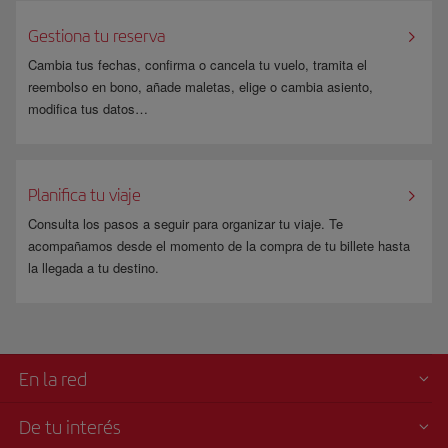
entre el lugar de residencia y cualquier lugar del territorio nacional
(España). Si alguno de los pasajeros no fuera residente, deberá realizar la
Gestiona tu reserva
reserva por separado.
Cambia tus fechas, confirma o cancela tu vuelo, tramita el
Infórmate en la página de
www.fomento.gob.es
.
reembolso en bono, añade maletas, elige o cambia asiento,
modifica tus datos…
Planifica tu viaje
Consulta los pasos a seguir para organizar tu viaje. Te
acompañamos desde el momento de la compra de tu billete hasta
la llegada a tu destino.
En la red
De tu interés