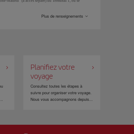
one-Madrid” (à accès séparé) du Terminal 1, où se
mbarquement ou si vous devez enregistrer des bagages.
Plus de renseignements
Planifiez votre
voyage
ou
Consultez toutes les étapes à
suivre pour organiser votre voyage.
..
Nous vous accompagnons depuis...