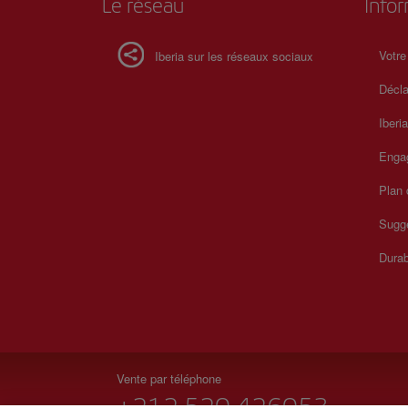
Le réseau
Info
Votre
Iberia sur les réseaux sociaux
Décla
Iberi
Enga
Plan 
Sugge
Durab
Vente par téléphone
+212 520 426053