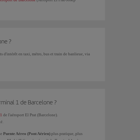
one ?
ts d'intérêt en taxi, métro, bus et train de banlieue, via
rminal 1 de Barcelone ?
 1
de l'aéroport El Prat (Barcelone).
té.
le
Puente Aéreo (Pont Aérien)
plus pratique, plus