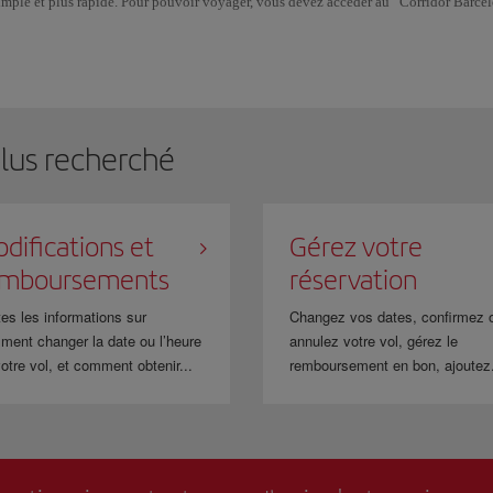
imple et plus rapide. Pour pouvoir voyager, vous devez accéder au “Corridor Barcel
rouvent trois comptoirs d'enregistrement, si vous n'avez pas encore votre carte d'e
plus recherché
difications et
Gérez votre
emboursements
réservation
es les informations sur
Changez vos dates, confirmez 
ment changer la date ou l’heure
annulez votre vol, gérez le
otre vol, et comment obtenir...
remboursement en bon, ajoutez.