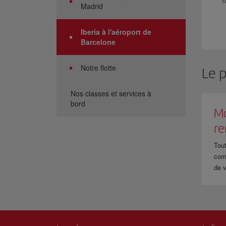
s
Madrid
t
Iberia à l'aéroport de
Barcelone
Notre flotte
Le 
Nos classes et services à
bord
Mo
r
Tout
com
de v