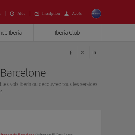
s
Aide
Inscription
Accès
nce Iberia
Iberia Club
e Barcelone
 les vols Iberia ou découvrez tous les services
s.
aéroport de Barcelone
(Aéroport El Prat-Josep