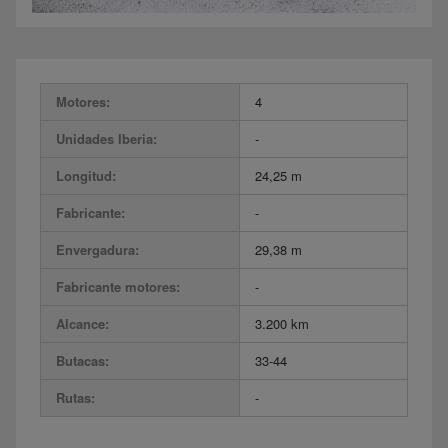
Motores:
4
Unidades Iberia:
-
Longitud:
24,25 m
Fabricante:
-
Envergadura:
29,38 m
Fabricante motores:
-
Alcance:
3.200 km
Butacas:
33-44
Rutas:
-