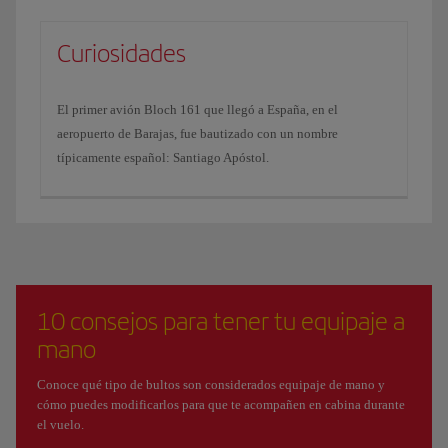
Curiosidades
El primer avión Bloch 161 que llegó a España, en el
aeropuerto de Barajas, fue bautizado con un nombre
típicamente español: Santiago Apóstol.
10 consejos para tener tu equipaje a
mano
Conoce qué tipo de bultos son considerados equipaje de mano y
cómo puedes modificarlos para que te acompañen en cabina durante
el vuelo.