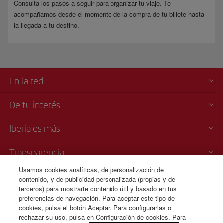
Consulta los pasos a seguir para organizar tu viaje. Te
acompañamos desde el momento de la compra de tu billete hasta
la llegada a tu destino.
En la red
De tu interés
Iberia es más
Transparencia
Usamos cookies analíticas, de personalización de
Venta telefónica
contenido, y de publicidad personalizada (propias y de
+52 55 69 52 89 25
terceros) para mostrarte contenido útil y basado en tus
preferencias de navegación. Para aceptar este tipo de
Ciudad de Mexico
cookies, pulsa el botón Aceptar. Para configurarlas o
Lunes a domingo 00:00 - 24:00 horas ( español e inglés).
rechazar su uso, pulsa en Configuración de cookies. Para