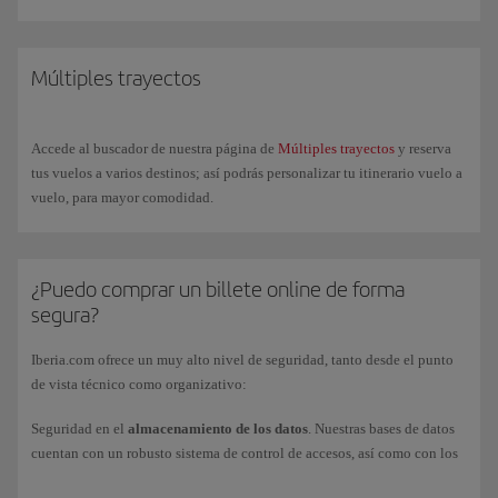
billete con reserva, podrás asegurar tu plaza en el vuelo desde el
momento de la compra. Los vuelos abiertos y con reserva son
combinables entre sí. Si el billete es abierto, además podrás hacer
cambios en la reserva y obtener las tarjetas de embarque desde el día
Múltiples trayectos
anterior al vuelo hasta 60 minutos antes de la salida, a través de la web o
en nuestra App.
Consulta los
horarios
del Puente Aéreo para poder compra tu billete o
Accede al buscador de nuestra página de
Múltiples trayectos
y reserva
confirma tu vuelo.
tus vuelos a varios destinos; así podrás personalizar tu itinerario vuelo a
vuelo, para mayor comodidad.
¿Puedo comprar un billete online de forma
segura?
Iberia.com ofrece un muy alto nivel de seguridad, tanto desde el punto
de vista técnico como organizativo:
Seguridad en el
almacenamiento de los datos
. Nuestras bases de datos
cuentan con un robusto sistema de control de accesos, así como con los
correspondientes mecanismos de registro de actividades. Los números