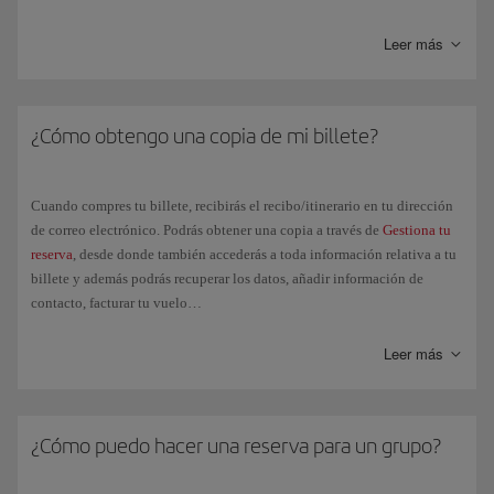
Upgrading
.
misma.
Leer más
¿Cómo obtengo una copia de mi billete?
Cuando compres tu billete, recibirás el recibo/itinerario en tu dirección
de correo electrónico. Podrás obtener una copia a través de
Gestiona tu
reserva
, desde donde también accederás a toda información relativa a tu
billete y además podrás recuperar los datos, añadir información de
contacto, facturar tu vuelo…
El día del vuelo, simplemente deberás identificarte en el aeropuerto con
Leer más
un documento oficial que acredite tu identidad.
Si tu billete ha sido emitido por una agencia de viajes, ponte en
contacto con la misma.
¿Cómo puedo hacer una reserva para un grupo?