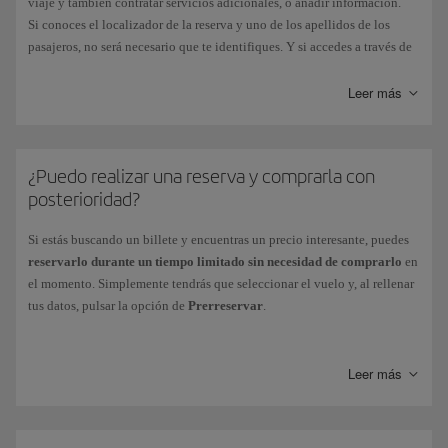
viaje y también contratar servicios adicionales, o añadir información.
Si conoces el localizador de la reserva y uno de los apellidos de los
pasajeros, no será necesario que te identifiques. Y si accedes a través de
tu área personal, podrás gestionar todas tus reservas.
Leer más
¿Puedo realizar una reserva y comprarla con
posterioridad?
Si estás buscando un billete y encuentras un precio interesante, puedes
reservarlo durante un tiempo limitado sin necesidad de comprarlo
en
el momento. Simplemente tendrás que seleccionar el vuelo y, al rellenar
tus datos, pulsar la opción de
Prerreservar
.
De este modo, el precio de tu billete quedará bloqueado por el tiempo
indicado y podrás finalizar tu compra dentro de ese periodo, entrando en
Leer más
Gestiona tu reserva
con tu código de reserva.
Doce horas antes
de que venza el plazo de la prerreserva, recibirás un
correo electrónico
de recordatorio. Si ya no estás interesado, tu