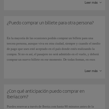
de tarjetas de crédito, las contraseñas y las preguntas secretas se
Leer más
almacenan cifrados, empleando un algoritmo criptográfico de alto nivel
de seguridad.
Seguridad en
transferencias de la información
. La transferencia de la
¿Puedo comprar un billete para otra persona?
tarjeta de crédito por redes de telecomunicaciones se efectúa empleando
un protocolo seguro y haciendo uso de un certificado emitido por una
entidad acreditada (VERISIGN).
En la mayoría de las ocasiones podrás comprar un billete para una
tercera persona, aunque viva en otra ciudad, siempre y cuando el medio
Pago seguro con tarjetas de crédito
. Iberia.com integra mecanismos
de pago que uses esté aceptado en el país donde estés realizando la
autentificación de usuario para las principales tarjetas del mercado. Esta
compra. Si no es así, el pasajero no será admitido en el vuelo, y deberá
autentificación garantiza una experiencia de pago que protege al
comprar un nuevo billete en ese momento. De todas formas, en esos
usuario contra posibles fraudes.
casos siempre se te avisará durante el proceso de compra, en la página de
pago.
Leer más
Sistemas de detección de posibles intrusos
. Además de las medidas
Este es uno de los motivos por los que recomendamos
no
pagar con
anteriores, la plataforma iberia.com cuenta con mecanismos adicionales
tarjetas virtuales
.
de control de seguridad instalados en la red, cuya finalidad es la
detección y bloqueo de posibles ataques
¿Con qué anticipación puedo comprar en
Iberia.com?
Auditorias de seguridad.
El portal iberia.com se somete a auditorias de
seguridad periódicas para detectar posibles nuevas deficiencias del
Puedes reservar a través de Iberia.com hasta 90 minutos antes de la
sistema, y para indicar las medidas a implantar, con objeto de prevenirlo