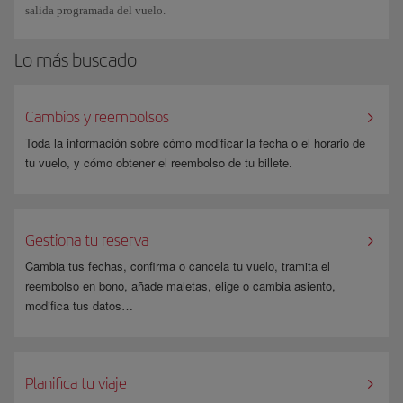
salida programada del vuelo.
de ataques por parte de usuarios maliciosos.
Lo más buscado
Cambios y reembolsos
Toda la información sobre cómo modificar la fecha o el horario de
tu vuelo, y cómo obtener el reembolso de tu billete.
Gestiona tu reserva
Cambia tus fechas, confirma o cancela tu vuelo, tramita el
reembolso en bono, añade maletas, elige o cambia asiento,
modifica tus datos…
Planifica tu viaje