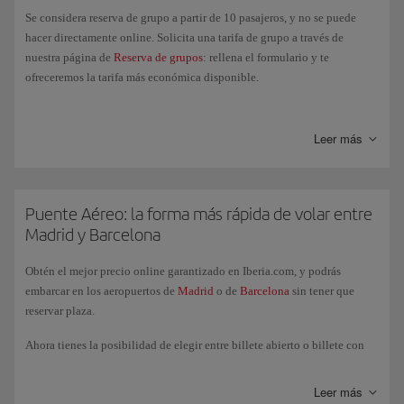
Se considera reserva de grupo a partir de 10 pasajeros, y no se puede
hacer directamente online. Solicita una tarifa de grupo a través de
nuestra página de
Reserva de grupos
: rellena el formulario y te
ofreceremos la tarifa más económica disponible.
También puedes hacerlo a través de nuestro
Centro de Reservas
.
Leer más
Puente Aéreo: la forma más rápida de volar entre
Madrid y Barcelona
Obtén el mejor precio online garantizado en Iberia.com, y podrás
embarcar en los aeropuertos de
Madrid
o de
Barcelona
sin tener que
reservar plaza.
Ahora tienes la posibilidad de elegir entre billete abierto o billete con
reserva, ambos con toda la flexibilidad de un billete abierto, incluyendo
cambios ilimitados sin coste y elección gratuita de asiento. En el caso de
Leer más