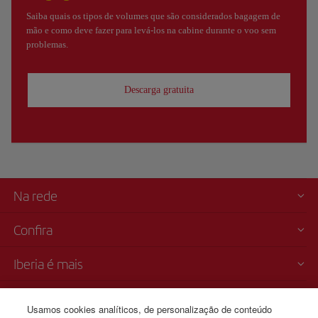
Saiba quais os tipos de volumes que são considerados bagagem de
mão e como deve fazer para levá-los na cabine durante o voo sem
problemas.
Descarga gratuita
Na rede
Confira
Iberia é mais
Transparência
Usamos cookies analíticos, de personalização de conteúdo